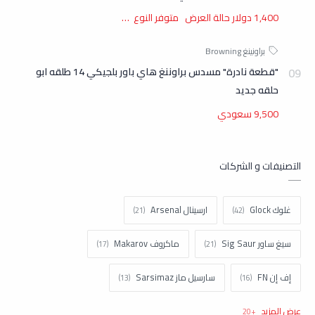
1,400 دولار حالة العرض متوفر النوع …
"قطعة نادرة" مسدس براوننغ هاي باور بلجيكي 14 طلقه ابو
حلقه جديد
9,500 سعودي
التصنيفات و الشركات
غلوك Glock
ارسينال Arsenal
سيغ ساور Sig Saur
ماكروف Makarov
إف إن FN
سارسيل ماز Sarsimaz
كولت Colt
اتش اند كيه H&k
تاوروس Taurus