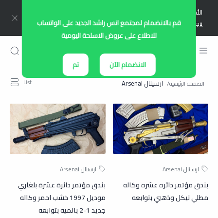
الأسعار في الموقع متغيرة وغير ثابتة.. لمعرفة سعر أي قطعة
التواصل
قم بالانضمام لمجتمع انس راشد الجديد على الواتساب
يرجى التواصل معنا بشكل مباشر :)
للاطلاع على عروض الاسلحة اليومية
الانضمام الآن
تم
ارسينال Arsenal
بندق مؤتمر دائره عشره وكاله
بندق مؤتمر دائرة عشرة بلغاري
مطلي نيكل وذهبي بتوابعه
موديل 1997 خشب احمر وكاله
جديد 1-2 بالميه بتوابعه