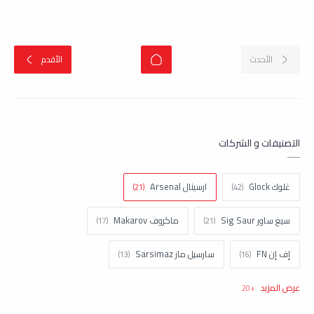
التصنيفات و الشركات
غلوك Glock
ارسينال Arsenal
سيغ ساور Sig Saur
ماكروف Makarov
إف إن FN
سارسيل ماز Sarsimaz
كولت Colt
اتش اند كيه H&k
تاوروس Taurus