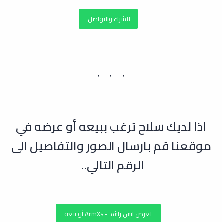
للشراء والتواصل
اذا لديك سلاح ترغب ببيعه أو عرضه في
موقعنا قم بارسال الصور والتفاصيل الى
الرقم التالي..
لعرض انس راشد - ArmXs أو بيعه