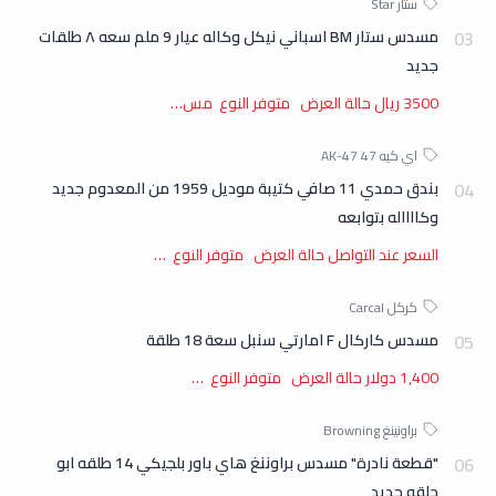
مسدس ستار BM اسباني نيكل وكاله عيار 9 ملم سعه ٨ طلقات
جديد
3500 ريال حالة العرض متوفر النوع مس…
بندق حمدي 11 صافي كتيبة موديل 1959 من المعدوم جديد
وكااااله بتوابعه
السعر عند التواصل حالة العرض متوفر النوع …
مسدس كاركال F امارتي سنبل سعة 18 طلقة
1,400 دولار حالة العرض متوفر النوع …
"قطعة نادرة" مسدس براوننغ هاي باور بلجيكي 14 طلقه ابو
حلقه جديد