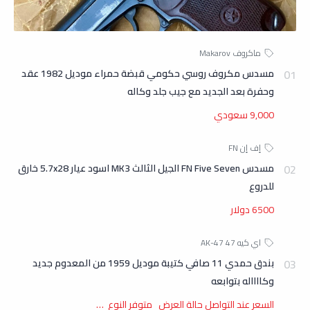
مسدس مكروف روسي حكومي قبضة حمراء موديل 1982 عقد
وحفرة بعد الجديد مع جيب جلد وكاله
9,000 سعودي
مسدس FN Five Seven الجيل الثالث MK3 اسود عيار 5.7x28 خارق
للدروع
6500 دولار
بندق حمدي 11 صافي كتيبة موديل 1959 من المعدوم جديد
وكااااله بتوابعه
السعر عند التواصل حالة العرض متوفر النوع …