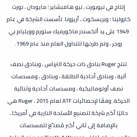
إنتاج في نيوبورت ، نيو هامبشاير ؛ مايودان ، نورث
كارولينا ؛ وبريسكوت ، أريزونا. تأسست الشركة في عام
1949 على يد ألكسندر ماكورميك ستورم وويليام بي
روجر ، وتم طرحها للتداول العام منذ عام 1969.
تنتج Ruger بنادق ذات حركة الترباس ، وبنادق نصف
آلية ، وبنادق أحادية الطلقة ، وبنادق ، ومسدسات
نصف أوتوماتيكية ، ومسدسات أحادية وثنائية
الحركة. وفقًا لإحصائيات ATF لعام 2015 ، Ruger هي
حاليًا أكبر شركة لتصنيع الأسلحة النارية في أمريكا ،
بالإضافة إلى ثاني أكبر مُصنِّع للمسدسات