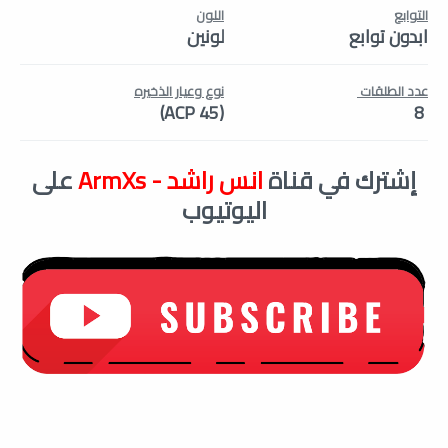
التوابع
اللون
ابدون توابع
لونين
عدد الطلقات
نوع وعيار الذخيره
(45 ACP)
8
إشترك في قناة
انس راشد - ArmXs
على
اليوتيوب