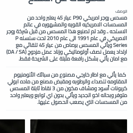
الوصف
مسدس روجر امريكي P90 عيار 45 يعتبر واحد من
المسدسات الامريكيه القويه والمشهوره في عالم
الاسلحه .. وقد تم تصنيع هذا المسدس من قبل شركة روجر
الامريكي في عام 1991 الى عام 2010 تحت سلسله P
Series ويأتي المسدس برصاص من عيار 45 تلقائي مع
ارتداد يعمل نصف أوتوماتيكي وزناد عمل مزدوج (DA / SA)
مع امان يأتي بشكل رافعة مثبتة على الشريحة فقط.
كما يأتي مع اطار خارجي مصنوع من سبائك الألومنيوم
المقاومه للصداء والرطوبه ومقبض مصنع من ماده ابولي
كربونات أسود ومشاف مكون من 3 نقاط ثابتة المسدس
متوفر وبحاله اخو الجديد ويأتي بدون اي توابع ويعتبر واحد
من المسدسات التي يصعب الحصول عليها.