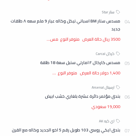
مسدس ستار BM اسباني نيكل وكاله عيار 9 ملم سعه ٨ طلقات
جديد
3500 ريال حالة العرض متوفر النوع مس…
مسدس كاركال F امارتي سنبل سعة 18 طلقة
1,400 دولار حالة العرض متوفر النوع …
بندق مؤتمر دائرة عشرة بلغاري خشب ابيض
19,000 سعودي
بندق ايكي روسي 103 طويل رقم 5 اخو الجديد وكاله مع القرن