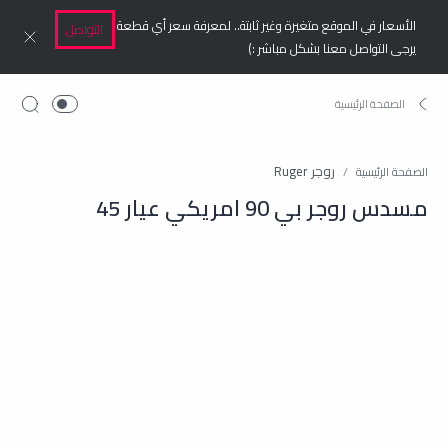
الأسعار في الموقع متغيرة وغير ثابتة.. لمعرفة سعر أي قطعة
التواصل
يرجى التواصل معنا بشكل مباشر :)
روجر Ruger
الصفحة الرئيسية
مسدس روجر بي 90 امريكي عيار 45