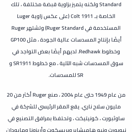
Standard ولكنه يتميز بزاوية قبضة مختلفة ، تلك
الخاصة بـ Colt 1911 (على عكس زاوية Luger
المستخدمة في Ruger Standard)
وتشتهر Ruger
أيضًا بإنتاج المسدسات عالية الجودة ، مثل GP100
وخطوط Redhawk. لديهم أيضًا بعض التواجد في
سوق المسدسات شبه الآلية ، مع خطوط SR1911 و
SR للمسدسات.
من عام 1949 حتى عام 2004 ، صنع Ruger أكثر من 20
مليون سلاح ناري. يقع المقر الرئيسي للشركة في
ساوثبورت ، كونيتيكت ، وتحتفظ بمرافق التصنيع في
نيوبورت ونيو هامبشاير وبريسكوت وأريزونا ومايودان