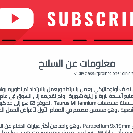
معلومات عن السلاح
div class="proInfo one" dir="rtl
ينتمي Taurus G3 إلى سلسلة مسدسات rus Millennium
تم تصميم Taurus G3 ل Parabellum 9x19mm ، وهو واحد من أكثر عيارات الدفاع