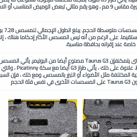
طلقة لا تصدق من الذخيرة مقاس 9 مم ، وهو رقم مثالي لبعض الوميض المناسب أو 
ينتمي urus G3
4 بوصات مستقيما. على الرغم من أنه ليس المسدس الأكثر إحكاما هناك ، إ
، خاصة عند إقرانه بحافظة مناسبة.
إن وزن السلاح خفيف حتى يتمكنفإن Taurus G3 مصنوع أيضا من البوليمر. يأ
مشاهد ثابتة من 3 نقاط. علاوة على ذل
ية المختلفة مثل الأضواء أو الليزر بالمسدس. ومع ذلك ، فإن الس
ة الحجم