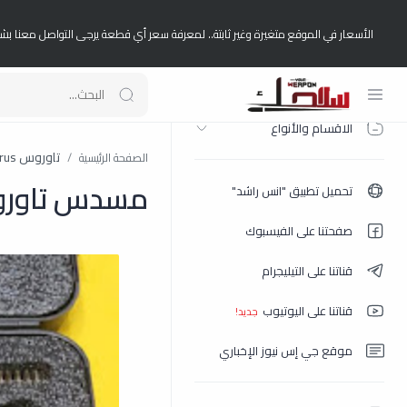
الأسعار في الموقع متغيرة وغير ثابتة.. لمعرفة سعر أي قطعة يرجى التواصل معنا بش
الصفحة الرئيسية
الاقسام والأنواع
تاوروس Taurus
الصفحة الرئيسية
مسدس تاوروس G3 برازيلي لو
تحميل تطبيق "انس راشد"
صفحتنا على الفيسبوك
قناتنا على التيليجرام
قناتنا على اليوتيوب
موقع جي إس نيوز الإخباري