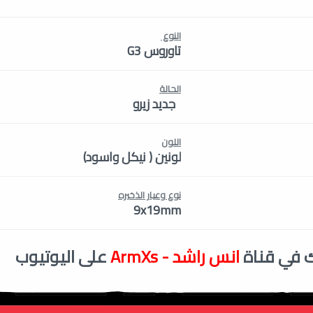
النوع
تاوروس G3
الحالة
جديد زيرو
اللون
لونين ( نيكل واسود)
نوع وعيار الذخيره
9x19mm
 في قناة
انس راشد - ArmXs
على اليوتيوب