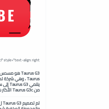
" style="text-align: right;">
من Taurus G3c الأكثر شعبية ، وهو مسدس مصمم في المقام الأول لأغراض الحمل المخفية.