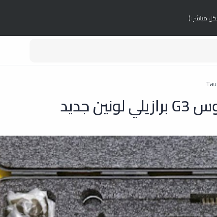
كل مباشر :)
نين جديد