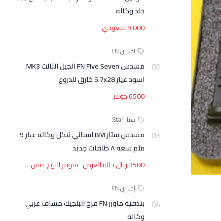
جلد وكاله
9,000 سعودي
مسدس FN Five Seven الجيل الثالث MK3
اسود عيار 5.7x28 خارق للدروع
6500 دولار
مسدس ستار BM اسباني نيكل وكاله عيار 9
ملم سعه ٨ طلقات جديد
3500 ريال حالة العرض متوفر النوع مس…
بندقية ماوزر FN فرخ البلجيك مشاف عربي
وكاله