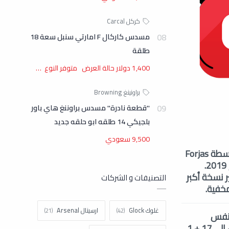
مسدس كاركال F امارتي سنبل سعة 18
طلقة
1,400 دولار حالة العرض متوفر النوع …
"قطعة نادرة" مسدس براوننغ هاي باور
بلجيكي 14 طلقه ابو حلقه جديد
9,500 سعودي
Taurus G3 هو مسدس نصف أوتوماتيكي يعمل بالارتداد ويعمل بالارتداد تم تطويره بواسطة Forjas
Taurus ، وهي شركة تصنيع أسلحة نارية برازيلية شهيرة ، وتم تقديمه إلى السوق في عام 2019.
Tau . نموذج G3 هو إلى حد كبير نسخة أكبر
التصنيفات و الشركات
غلوك Glock
ارسينال Arsenal
 عن النفس
والمحمولة المخفية شعبية. يأتي طراز G3 مزودا بمجلة مكدسة مزدوجة تستوعب ما يصل إلى 17 + 1