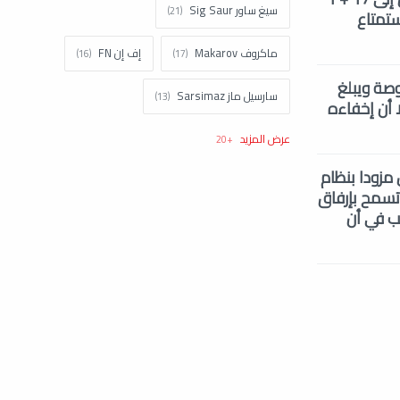
سيغ ساور Sig Saur
الاستمتاع
ماكروف Makarov
إف إن FN
Ta إلى مسدسات متوسطة الحجم. يبلغ الطول الإجمالي للمسدس 7.28 بوصة ويبلغ
سارسيل ماز Sarsimaz
لا أن إخفاءه
كولت Colt
اتش اند كيه H&k
تي المسدس مزودا بنظام
تاوروس Taurus
نورينكو Norinco
ك ، يأتي طراز G3 أيضا مع سكة Picatinny ، والتي تسمح بإرفاق
بب في أن
براونينغ Browning
شتاير Steyr
زاستافا Zastava
ستار Star
سيستم ديفينس System Defense
كلاشينكوف Kalashnikov
توكاريف Tokarev