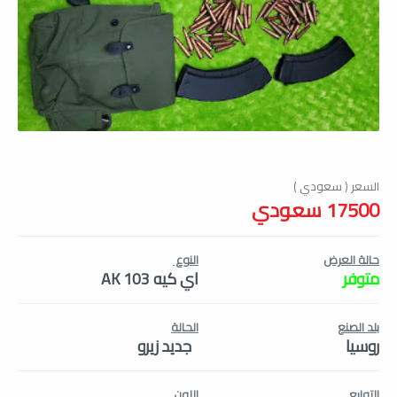
17500 سعودي
حالة العرض
النوع
متوفر
اي كيه AK 103
بلد الصنع
الحالة
روسيا
جديد زيرو
التوابع
اللون