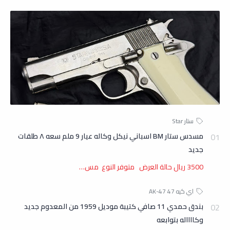
مسدس ستار BM اسباني نيكل وكاله عيار 9 ملم سعه ٨ طلقات
جديد
3500 ريال حالة العرض متوفر النوع مس…
بندق حمدي 11 صافي كتيبة موديل 1959 من المعدوم جديد
وكااااله بتوابعه