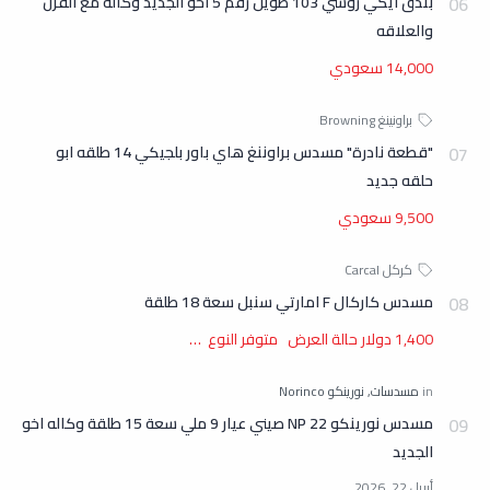
بندق ايكي روسي 103 طويل رقم 5 اخو الجديد وكاله مع القرن
والعلاقه
14,000 سعودي
"قطعة نادرة" مسدس براوننغ هاي باور بلجيكي 14 طلقه ابو
حلقه جديد
9,500 سعودي
مسدس كاركال F امارتي سنبل سعة 18 طلقة
1,400 دولار حالة العرض متوفر النوع …
مسدس نورينكو NP 22 صيني عيار 9 ملي سعة 15 طلقة وكاله اخو
الجديد