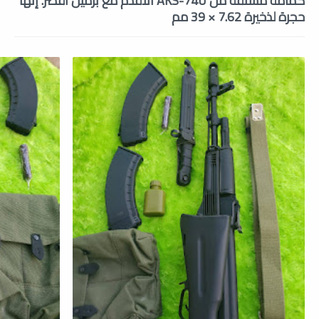
كمامة مشتقة من AKS-74U الأقدم مع برميل أقصر. إنها
حجرة لذخيرة 7.62 × 39 مم