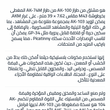
هو مشتق من طراز AK-100 من طراز AK-74M المغطى
بخرطوشة M43 مقاس 7.62 × 39 ملم ، على غرار AKM.
يمكن تزويد AK-103 بمجموعة متنوعة من المشاهد ، بما
في ذلك الرؤية الليلية والمشاهد التلسكوبية ، بالإضافة إلى
سكين حربة أو قاذفة قنابل يدوية مثل GP-34. يمكن أن
تناسب الإصدارات الأحدث سكك Picatinny ، مما يسمح
بتركيب المزيد من الملحقات.
إنها تستخدم مكونات بلاستيكية حيثما أمكن ذلك بدلاً من
الخشب أو المعدن ، حيث تكون هذه المكونات هي قبضة
المسدس ، وحراس اليد ، والمخزون القابل للطي ، واعتمادًا
على النوع ، المجلة. الطلاءات الواقية لمقاومة الأجزاء
المعدنية للتآكل.
وتم صنع الساعد والمخزن ومقبض المؤخرة وقبضة
المسدس من البلاستيك عالي القوة المقاوم للكسر. AK-
104 هو نسخة مضغوطة من AK-103. لديها فرامل