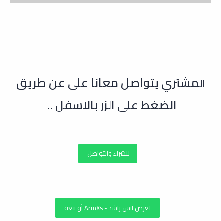
مشتري يتواصل معانا على عن طريق
ال
الضغط على الزر بالاسفل ..
للشراء والتواصل
لعرض انس راشد - ArmXs أو بيعه