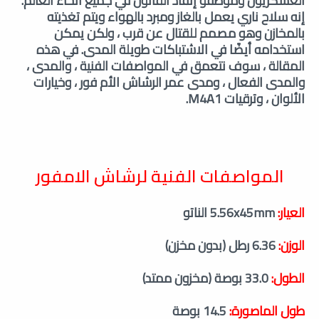
العسكريون وموظفو إنفاذ القانون في جميع أنحاء العالم.
إنه سلاح ناري يعمل بالغاز ومبرد بالهواء ويتم تغذيته
بالمخازن وهو مصمم للقتال عن قرب ، ولكن يمكن
استخدامه أيضًا في الاشتباكات طويلة المدى. في هذه
المقالة ، سوف نتعمق في المواصفات الفنية ، والمدى ،
والمدى الفعال ، ومدى عمر الرشاش الأم فور ، وخيارات
الألوان ، وترقيات M4A1.
المواصفات الفنية لرشاش الامفور
العيار:
5.56x45mm الناتو
الوزن:
6.36 رطل (بدون مخزن)
الطول:
33.0 بوصة (مخزون ممتد)
طول الماصورة:
14.5 بوصة