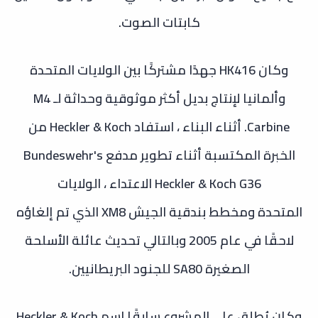
كابتات الصوت.
وكان HK416 جهدًا مشتركًا بين الولايات المتحدة
وألمانيا لإنتاج بديل أكثر موثوقية وحداثة لـ M4
Carbine. أثناء البناء ، استفاد Heckler & Koch من
الخبرة المكتسبة أثناء تطوير مدفع Bundeswehr's
Heckler & Koch G36 الاعتداء ، الولايات
المتحدة
ومخطط بندقية الجيش XM8 الذي تم إلغاؤه
لاحقًا في عام 2005 وبالتالي تحديث عائلة الأسلحة
الصغيرة SA80 للجنود البريطانيين.
وكان يُطلق على المشروع سابقًا اسم Heckler & Koch