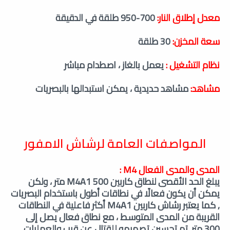
معدل إطلاق النار:
700-950 طلقة في الدقيقة
سعة المخزن:
30 طلقة
نظام التشغيل :
يعمل بالغاز ، اصطدام مباشر
مشاهد:
مشاهد حديدية ، يمكن استبدالها بالبصريات
المواصفات العامة لرشاش الامفور
المدى والمدى الفعال M4 :
يبلغ الحد الأقصى لنطاق كاربين M4A1 500 متر ، ولكن
يمكن أن يكون فعالًا في نطاقات أطول باستخدام البصريات
, كما يعتبر رشاش كاربين M4A1 أكثر فاعلية في النطاقات
القريبة من المدى المتوسط ، مع نطاق فعال يصل إلى
300 متر. تم تحسين تصميمه للقتال عن قرب والعمليات