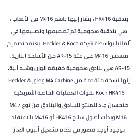
بندقية HK416 ، يشار إليها باسم M416 في الألعاب ،
هي بندقية هجومية تم تصميمها وتصنيعها في
ألمانيا بواسطة شركة Heckler & Koch. يعتمد تصميم
مسدس M416 على فئة AR-15 من الأسلحة النارية.
AR-15 هي بنادق هجومية خفيفة الوزن وشبه آلية.
إنها نسخة متقدمة من M4 Carbine
وطور Heckler &
Koch HK416 لقوات العمليات الخاصة الأمريكية
كتحسين جاد للمنتج للبنادق والبنادق من نوع M4 /
M16
وبدأت أصول سلاح HK416 أو M416 بالاعتقاد
بوجود أوجه قصور في نظام تشغيل أنبوب الغاز