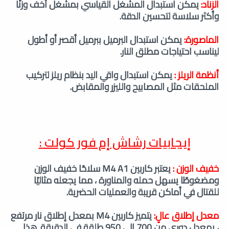
الزناد:
يمكن استبدال المشغل القياسي بمشغل أخف وزنًا
وأكثر سلاسة لتحسين الدقة.
الماصورة:
يمكن استبدال البرميل ببرميل أقصر أو أطول
ليناسب احتياجات مطلق النار.
أنظمة الريلز :
يمكن استبدال واقي اليد بنظام ريلز لتركيب
الملحقات مثل المصابيح والليزر والمقابض.
إيجابيات رشاش إم فور كولت :
خفيف الوزن :
يعتبر كاربين M4 A1 سلاحًا خفيف الوزن
ومضغوطًا يسهل حمله والمناورة ، مما يجعله مثاليًا
للقتال في أماكن قريبة والعمليات الحضرية.
معدل إطلاق عالٍ:
يتميز كاربين M4 بمعدل إطلاق نار مرتفع
، بمعدل دوري من 700 إلى 950 طلقة في الدقيقة. هذا