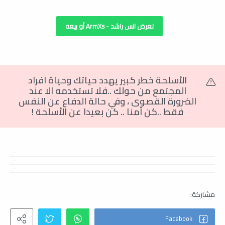
لعرض انس راشد - ArmXs أو بيعه
الأسلحة خطر كبير يهدد حياتك وحياة افراد
المجتمع من حولك ..فلا تستخدمه الا عند
الضرورة القصوى
،
وفي حالة الدفاع عن النفس
فقط ..كن آمنا .. كن بعيدا عن الأسلحة
!
ام فور الي , ام فور عيار الي , ام فور
كلاشينكوف , امفور امريكام فور
قصير , ام فور بغمه , صور ام فور