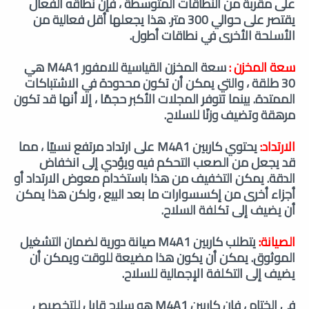
على مقربة من النطاقات المتوسطة ، فإن نطاقه الفعال
يقتصر على حوالي 300 متر. هذا يجعلها أقل فعالية من
الأسلحة الأخرى في نطاقات أطول.
سعة المخزن :
سعة المخزن القياسية للامفور M4A1 هي
30 طلقة ، والتي يمكن أن تكون محدودة في الاشتباكات
الممتدة. بينما تتوفر المجلات الأكبر حجمًا ، إلا أنها قد تكون
مرهقة وتضيف وزنًا للسلاح.
الارتداد:
يحتوي كاربين M4A1 على ارتداد مرتفع نسبيًا ، مما
قد يجعل من الصعب التحكم فيه ويؤدي إلى انخفاض
الدقة. يمكن التخفيف من هذا باستخدام معوض الارتداد أو
أجزاء أخرى من إكسسوارات ما بعد البيع ، ولكن هذا يمكن
أن يضيف إلى تكلفة السلاح.
الصيانة:
يتطلب كاربين M4A1 صيانة دورية لضمان التشغيل
الموثوق. يمكن أن يكون هذا مضيعة للوقت ويمكن أن
يضيف إلى التكلفة الإجمالية للسلاح.
في الختام ، فإن كاربين M4A1 هو سلاح قابل للتخصيص