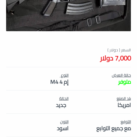
7,000 دولار
حالة العرض
النوع
متوفر
إم 4 M4
بلد الصنع
الحالة
امريكا
جديد
التوابع
اللون
مع جميع التوابع
اسود