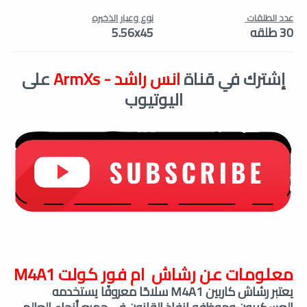
عدد الطلقات
نوع وعيار الذخيره
30 طلقه
5.56x45
إشترك في قناة
انس راشد - ArmXs
على
اليوتيوب
معلومات عن رشاش ام فور كولت M4A1
يعتبر رشاش كاربين M4A1 سلاحًا معروفًا يستخدمه