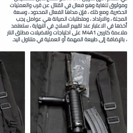
وموثوق للغاية وهو فعال في القتال عن قرب والعمليات
الحضرية. ومع ذلك ، فإن مداها الفعال المحدود ، وسعة
المجلة ، والارتداد ، ومتطلبات الصيانة هي عوامل يجب
أخذها في الاعتبار عند تقييم السلاح. في النهاية ، ستعتمد
ملاءمة كاربين M4A1 على احتياجات وتفضيلات مطلق النار
، بالإضافة إلى طبيعة المهمة أو العملية في متناول اليد.