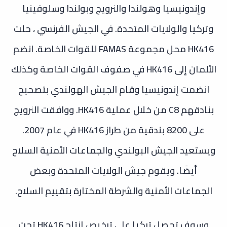
وإندونيسيا وهولندا والنرويج وبولندا وسلوفينيا
وتركيا والولايات المتحدة. في الجيش الفرنسي ، حلت
HK416 محل مجموعة FAMAS للقوات الخاصة. انضم
الألمان إلى HK416 في صفوف القوات الخاصة وكذلك
انضمت إندونيسيا
وقام الجيش الهولندي بتصحيح
بنادقهم C8 من خلال عملية HK416. ووافقت النرويج
على 8200 بندقية من طراز HK416 في عام 2007.
ويستعيد الجيش البولندي والجماعات الأمنية السلاح
أيضًا. ويقوم جيش الولايات المتحدة وبعض
الجماعات الأمنية والشرطة المختارة بتقييم السلاح.
وسوف تحصل تركيا على ترخيص إنتاج HK416 تحت