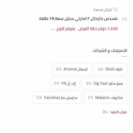
مسدس كاركال F امارتي سنبل سعة 18 طلقة
1,400 دولار حالة العرض متوفر النوع …
التصنيفات و الشركات
غلوك Glock
ارسينال Arsenal
سيغ ساور Sig Saur
إف إن FN
ماكروف Makarov
سارسيل ماز Sarsimaz
كولت Colt
اتش اند كيه H&k
براونينغ Browning
تاوروس Taurus
نورينكو Norinco
شتاير Steyr