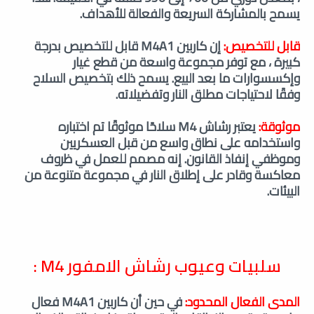
يسمح بالمشاركة السريعة والفعالة للأهداف.
قابل للتخصيص:
إن كاربين M4A1 قابل للتخصيص بدرجة
كبيرة ، مع توفر مجموعة واسعة من قطع غيار
وإكسسوارات ما بعد البيع. يسمح ذلك بتخصيص السلاح
وفقًا لاحتياجات مطلق النار وتفضيلاته.
موثوقة:
يعتبر رشاش M4 سلاحًا موثوقًا تم اختباره
واستخدامه على نطاق واسع من قبل العسكريين
وموظفي إنفاذ القانون. إنه مصمم للعمل في ظروف
معاكسة وقادر على إطلاق النار في مجموعة متنوعة من
البيئات.
سلبيات وعيوب رشاش الامفور M4 :
المدى الفعال المحدود:
في حين أن كاربين M4A1 فعال