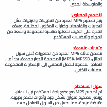
والمتوسطة المدى.
التصميم المعياري:
يتيح تصميم MP5 العديد من التكوينات والترقيات، مثل
البصريات والقامعات وخيارات المخزون المختلفة، وهذه
القدرة على التكيف تجعلها مناسبة لمجموعة واسعة من
المهام وتفضيلات المستخدم.
متغيرات متعددة:
تتضمن عائلة MP5 العديد من المتغيرات (على سبيل
المثال، MP5K، MP5SD) المصممة لأدوار محددة، بدءاً من
النماذج المدمجة للحمل المخفي إلى الإصدارات المقموعة
لعمليات التخفي.
سهل الاستخدام:
تم تصميم MP5 مع وضع راحة المستخدم في الاعتبار،
ويتميز بتصميم متوازن بشكل جيد، وأدوات تحكم بديهية،
وقبضة مريحة، مما يجعل من السهل التعامل معه