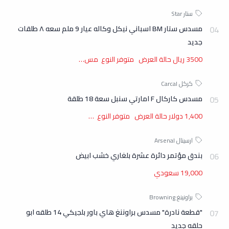
مسدس ستار BM اسباني نيكل وكاله عيار 9 ملم سعه ٨ طلقات
جديد
3500 ريال حالة العرض متوفر النوع مس…
مسدس كاركال F امارتي سنبل سعة 18 طلقة
1,400 دولار حالة العرض متوفر النوع …
بندق مؤتمر دائرة عشرة بلغاري خشب ابيض
19,000 سعودي
"قطعة نادرة" مسدس براوننغ هاي باور بلجيكي 14 طلقه ابو
حلقه جديد