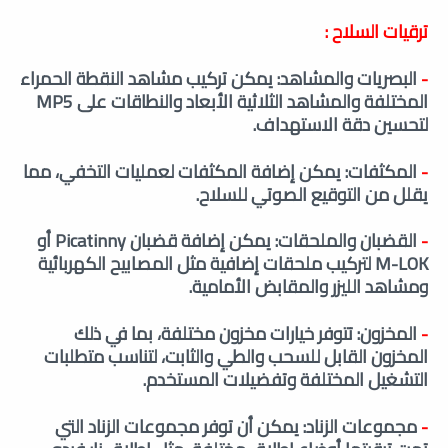
ترقيات السلاح :
-
البصريات والمشاهد: يمكن تركيب مشاهد النقطة الحمراء
المختلفة والمشاهد الثلاثية الأبعاد والنطاقات على MP5
لتحسين دقة الاستهداف.
-
المكثفات: يمكن إضافة المكثفات لعمليات التخفي، مما
يقلل من التوقيع الصوتي للسلاح.
-
القضبان والملحقات: يمكن إضافة قضبان Picatinny أو
M-LOK لتركيب ملحقات إضافية مثل المصابيح الكهربائية
ومشاهد الليزر والمقابض الأمامية.
-
المخزون: تتوفر خيارات مخزون مختلفة، بما في ذلك
المخزون القابل للسحب والطي والثابت، لتناسب متطلبات
التشغيل المختلفة وتفضيلات المستخدم.
-
مجموعات الزناد: يمكن أن توفر مجموعات الزناد التي