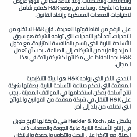
والحافظات والملحقات. وقد ساعد هذا في تنويع عروض
منتجات الشركة ، وساعد في وضع H&K كمتجر شامل
لاحتياجات المعدات العسكرية وإنفاذ القانون.
على الرغم من نقاط قوتها العديدة ، فإن H&K لا تخلو من
التحديات. أحد أكبر التحديات التي تواجه الشركة هو سوق
الأسلحة النارية الذي يتسم بالمنافسة المتزايدة. مع دخول
المزيد والمزيد من الشركات إلى الصناعة ، يجب أن تعمل
H&K بجد للحفاظ على مكانتها كشركة رائدة في هذا
المجال.
التحدي الآخر الذي يواجه H&K هو البيئة التنظيمية
المعقدة التي تحكم صناعة الأسلحة النارية. بصفتها شركة
تنتج أسلحة يمكن استخدامها في المواقف المميتة ، يجب
على H&K التنقل في شبكة معقدة من القوانين واللوائح
التي تختلف من بلد إلى آخر.
بشكل عام ، Heckler & Koch هي شركة لها تاريخ طويل
في إنتاج الأسلحة النارية عالية الجودة والمعدات ذات
الصلة. مع التركيز على البحث والتطوير والجودة والابتكار ،