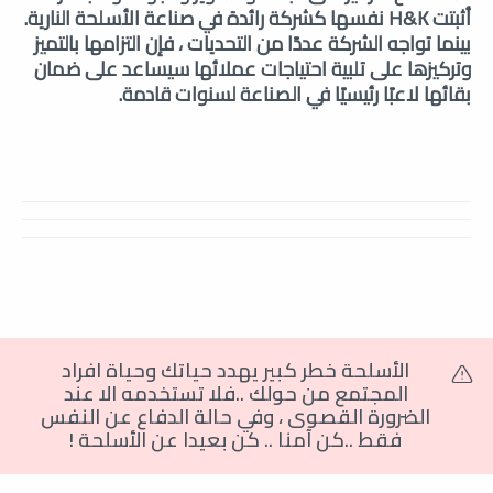
أثبتت H&K نفسها كشركة رائدة في صناعة الأسلحة النارية.
بينما تواجه الشركة عددًا من التحديات ، فإن التزامها بالتميز
وتركيزها على تلبية احتياجات عملائها سيساعد على ضمان
بقائها لاعبًا رئيسيًا في الصناعة لسنوات قادمة.
الأسلحة خطر كبير يهدد حياتك وحياة افراد
المجتمع من حولك ..فلا تستخدمه الا عند
الضرورة القصوى
،
وفي حالة الدفاع عن النفس
فقط ..كن آمنا .. كن بعيدا عن الأسلحة
!