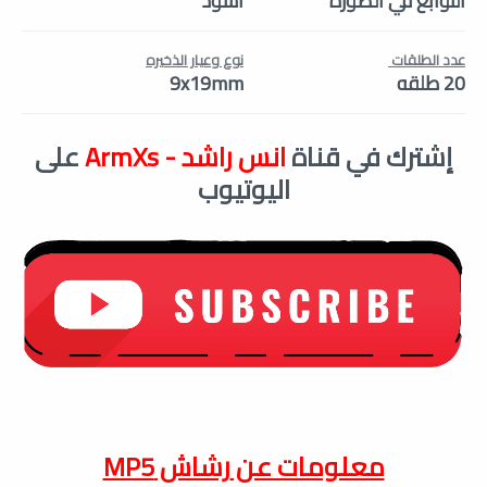
التوابع في الصورة
اسود
عدد الطلقات
نوع وعيار الذخيره
20 طلقه
9x19mm
إشترك في قناة
انس راشد - ArmXs
على
اليوتيوب
معلومات عن
رشاش MP5