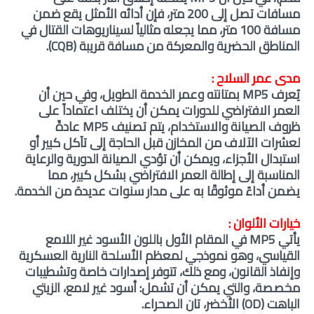
مسافات تصل إلى 200 متر، فإن أدائه الأمثل يقع ضمن
مسافة 100 متر، مما يجعله مثالياً لسيناريوهات القتال في
المناطق الحضرية والمعركة من مسافة قريبة (CQB).
مدى عمر السلاح :
يُعرف MP5 بمتانته وعمر الخدمة الطويل، وفي حين أن
العمر الافتراضي للدورات يمكن أن يختلف اعتماداً على
ظروف الصيانة والاستخدام، يتم تصنيف MP5 عادةً
لعشرات الآلاف من المخازن قبل الحاجة إلى تآكل كبير أو
استبدال الأجزاء، ويمكن أن تؤدي الصيانة الدورية والرعاية
المناسبة إلى إطالة العمر الافتراضي بشكل كبير، مما
يضمن أداءً موثوقًا به على مدار سنوات عديدة من الخدمة.
خيارات الألوان :
يأتي MP5 في المقام الأول باللون الأسود غير اللامع
القياسي، وهو نموذجي لمعظم الأسلحة النارية العسكرية
وإنفاذ القانون، ومع ذلك، تتوفر إصدارات خاصة وتشطيبات
مخصصة، والتي يمكن أن تشمل:
أسود غير لامع،
الزيتي
الباهت (OD) الأخضر،
تان الصحراء.