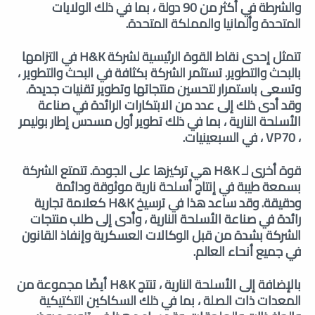
والشرطة في أكثر من 90 دولة ، بما في ذلك الولايات
المتحدة وألمانيا والمملكة المتحدة.
تتمثل إحدى نقاط القوة الرئيسية لشركة H&K في التزامها
بالبحث والتطوير. تستثمر الشركة بكثافة في البحث والتطوير ،
وتسعى باستمرار لتحسين منتجاتها وتطوير تقنيات جديدة.
وقد أدى ذلك إلى عدد من الابتكارات الرائدة في صناعة
الأسلحة النارية ، بما في ذلك تطوير أول مسدس إطار بوليمر
، VP70 ، في السبعينيات.
قوة أخرى لـ H&K هي تركيزها على الجودة. تتمتع الشركة
بسمعة طيبة في إنتاج أسلحة نارية موثوقة ودائمة
ودقيقة. وقد ساعد هذا في ترسيخ H&K كعلامة تجارية
رائدة في صناعة الأسلحة النارية ، وأدى إلى طلب منتجات
الشركة بشدة من قبل الوكالات العسكرية وإنفاذ القانون
في جميع أنحاء العالم.
بالإضافة إلى الأسلحة النارية ، تنتج H&K أيضًا مجموعة من
المعدات ذات الصلة ، بما في ذلك السكاكين التكتيكية