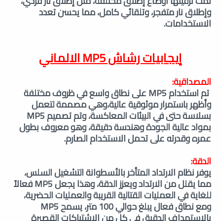
تمت ترقيتها أوضاع إطلاق مختلفة، مثل إطلاق نار فردي،
وإطلاق نار متفجر، وتلقائي كامل، مما يحسن تعدد
الاستخدامات.
إيجابيات رشاش MP5 الالماني
المصداقية:
تم استخدام MP5 على نطاق واسع في ظروف مختلفة
وأظهر باستمرار موثوقية عالية،وهي مصممة لتعمل
بسلاسة حتى في البيئات المعاكسة،
وتم تصميم MP5
بمواد عالية الجودة وهندسة دقيقة، وهو معروف بطول
عمره وقدرته على تحمل الاستخدام الصارم.
الدقة:
يوفر نظام الارتداد المتأخر بالأسطوانة التشغيل السلس،
مما يقلل من الارتداد ويعزز الدقة، وهذا يجعل MP5 فعالاً
للغاية في العمليات القتالية القريبة والعمليات الحضرية،
و
مع نطاق فعال يبلغ حوالي 100 متر، يسمح MP5
بالاستهداف الدقيق في كل من الاشتباكات القصيرة