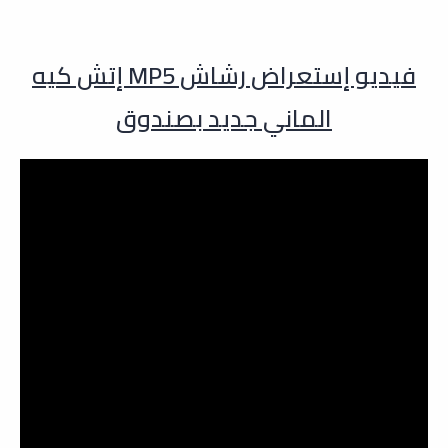
فيديو إستعراض رشاش MP5 إتش كيه
الماني جديد بصندوق