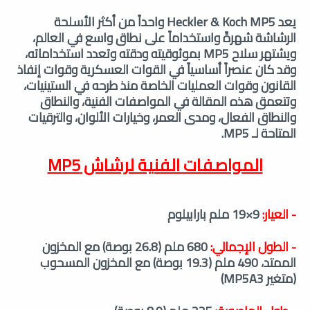
يعد Heckler & Koch MP5 واحداً من أكثر الأسلحة
الرشاشة شهرةً واستخداماً على نطاق واسع في العالم،
ويشتهر سلاح MP5 بموثوقيته ودقته وتعدد استخداماته،
وقد كان عنصراً أساسياً في القوات العسكرية وقوات إنفاذ
القانون وقوات العمليات الخاصة منذ طرحه في الستينيات،
وتتعمق هذه المقالة في المواصفات الفنية، والنطاق
والنطاق الفعال، ومدى العمر، وخيارات الألوان، والترقيات
المتاحة لـ MP5.
المواصفات الفنية لرشاش MP5
- العيار:
9×19 ملم بارابيلوم
- الطول الإجمالي:
680 ملم (26.8 بوصة) مع المخزون
الممتد، 490 ملم (19.3 بوصة) مع المخزون المسحوب
(متغير MP5A3)