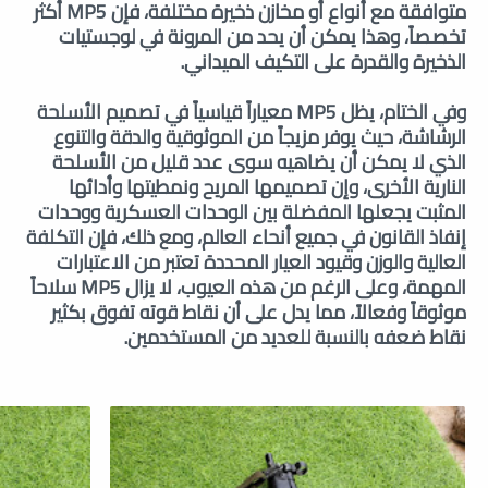
متوافقة مع أنواع أو مخازن ذخيرة مختلفة، فإن MP5 أكثر
تخصصاً، وهذا يمكن أن يحد من المرونة في لوجستيات
الذخيرة والقدرة على التكيف الميداني.
وفي الختام، يظل MP5 معياراً قياسياً في تصميم الأسلحة
الرشاشة، حيث يوفر مزيجاً من الموثوقية والدقة والتنوع
الذي لا يمكن أن يضاهيه سوى عدد قليل من الأسلحة
النارية الأخرى، وإن تصميمها المريح ونمطيتها وأدائها
المثبت يجعلها المفضلة بين الوحدات العسكرية ووحدات
إنفاذ القانون في جميع أنحاء العالم، ومع ذلك، فإن التكلفة
العالية والوزن وقيود العيار المحددة تعتبر من الاعتبارات
المهمة، وعلى الرغم من هذه العيوب، لا يزال MP5 سلاحاً
موثوقاً وفعالاً، مما يدل على أن نقاط قوته تفوق بكثير
نقاط ضعفه بالنسبة للعديد من المستخدمين.