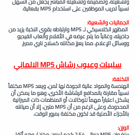
وتشغيله،
وتصميمه وتشغيله المباشر يجعل من السهل
نسبياً تدريب الموظفين على استخدام MP5 بفعالية.
الجماليات والشعبية:
المظهر الكلاسيكي لـ MP5 وارتباطه بقوى النخبة يزيد من
جاذبيته، وغالباً ما يتم عرضه في الأفلام وألعاب الفيديو
ووسائل الإعلام، مما يعزز مكانته كسلاح ناري مميز.
سلبيات وعيوب رشاش MP5 الالماني
التكلفة:
الهندسة والمواد عالية الجودة لها ثمن، ويعد MP5 مكلفاً
نسبياً مقارنة بالمدافع الرشاشة الأخرى، وهو ما يمكن أن
يشكل اعتباراً مهماً للوكالات أو المنظمات ذات الميزانية
المحدودة،
وعلى الرغم من أن MP5 متين، إلا أن صيانته
بالأجزاء الأصلية قد تكون مكلفة بمرور الوقت.
الوزن:
يبلغ وزن MP5 حوالي 2.54 كجم (بدون مخزن)، وهو أثقل