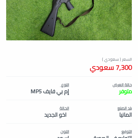
7,300 سعودي
حالة العرض
النوع
متوفر
إم بي فايف MP5
بلد الصنع
الحالة
المانيا
اخو الجديد
التوابع
اللون