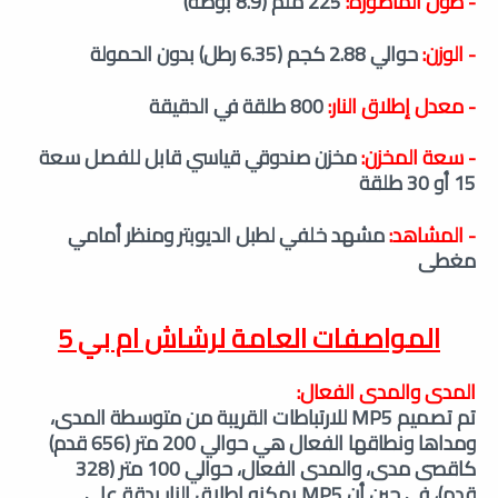
- طول الماصورة:
225 ملم (8.9 بوصة)
- الوزن:
حوالي 2.88 كجم (6.35 رطل) بدون الحمولة
- معدل إطلاق النار:
800 طلقة في الدقيقة
- سعة المخزن:
مخزن صندوقي قياسي قابل للفصل سعة
15 أو 30 طلقة
- المشاهد:
مشهد خلفي لطبل الديوبتر ومنظر أمامي
مغطى
المواصفات العامة لرشاش ام بي 5
المدى والمدى الفعال:
تم تصميم MP5 للارتباطات القريبة من متوسطة المدى،
ومداها ونطاقها الفعال هي
حوالي 200 متر (656 قدم)
كاقصى مدى، و
المدى الفعال، حوالي 100 متر (328
قدم)،
في حين أن MP5 يمكنه إطلاق النار بدقة على