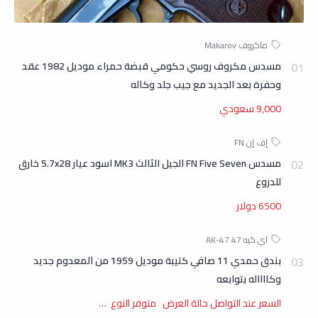
مسدس مكروف روسي حكومي قبضة حمراء موديل 1982 عقد
وحفرة بعد الجديد مع جيب جلد وكاله
9,000 سعودي
مسدس FN Five Seven الجيل الثالث MK3 اسود عيار 5.7x28 خارق
للدروع
6500 دولار
بندق حمدي 11 صافي كتيبة موديل 1959 من المعدوم جديد
وكااااله بتوابعه
السعر عند التواصل حالة العرض متوفر النوع …