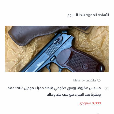
Gen3 , انس راشد - ArmXs , سوق السلاح , سوق السلاح اليمني , معرض
السلاح اليمني , معرض السلاح , مسدس غلوك 19 نمساوي اسود وكاله ,
الأسلحة المميزة هذا الأسبوع
مسدس غلوك اسود وكاله , مسدس غلوك اسود وكاله , مسدس غلوك
وكاله , مسدس كلك فسفوري , مسدس كلك فسفوري , مسدس كلك
فسفوري , مسدس جلوك فسفوري , مسدس كلك 19 نمساوي , مسدس
كلك 19 نمساوي , مسدس كلك 19 اسود نمساوي , مسدس كلك 19 طويل
نمساوي , غلوك ستور , متجر غلوك اليمن , فرع كلك اليمن , جلوك ستور ,
غلوك ستور , متجر غلوك , مسدس كلك طويل اسود , فرع جلوك , جلك ستور ,
متجر جلك , متجر جلوك , مسدس كلك full size , مسدس كلك حجم كامل ,
مسدس مكروف روسي حكومي قبضة حمراء موديل 1982 عقد
وحفرة بعد الجديد مع جيب جلد وكاله
مسدس جلوك حجم كامل , مسدس غلوك حجم كامل , مسدس Glock ,
9,000 سعودي
مسدس Glock , مسدس Glock نمساوي , مسدس 19 نمساوي , مسدس