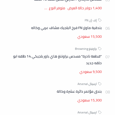
1,400 دولار حالة العرض متوفر النوع …
فسفوري , مسدس Glock فسفوري , مسدس Glock فسفوري , مسدس
Glock 19 نمساوي , مسدس Glock 19 نمساوي , مسدس Glock 19 اسود
بندقية ماوزر FN فرخ البلجيك مشاف عربي وكاله
نمساوي , مسدس Glock 19 طويل نمساوي , Glock ستور , متجر Glock اليمن
15,500 سعودي
, فرع Glock اليمن , Glock ستور , Glock ستور , متجر Glock , مسدس Glock
طويل اسود , فرع Glock , Glock ستور , متجر Glock , متجر Glock , مسدس
"قطعة نادرة" مسدس براوننغ هاي باور بلجيكي 14 طلقه ابو
Glock full size , مسدس Glock حجم كامل , مسدس Glock حجم كامل ,
حلقه جديد
9,500 سعودي
مسدس Glock حجم كامل , سوق السلاح اليمني , صور Glock 19
بندق مؤتمر دائرة عشرة وكالة
15,300 سعودي