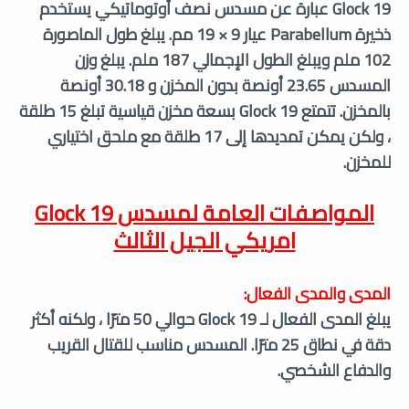
Glock 19 عبارة عن مسدس نصف أوتوماتيكي يستخدم
ذخيرة Parabellum عيار 9 × 19 مم. يبلغ طول الماصورة
102 ملم ويبلغ الطول الإجمالي 187 ملم. يبلغ وزن
المسدس 23.65 أونصة بدون المخزن و 30.18 أونصة
بالمخزن. تتمتع Glock 19 بسعة مخزن قياسية تبلغ 15 طلقة
، ولكن يمكن تمديدها إلى 17 طلقة مع ملحق اختياري
للمخزن.
المواصفات العامة لمسدس Glock 19
امريكي الجيل الثالث
المدى والمدى الفعال:
يبلغ المدى الفعال لـ Glock 19 حوالي 50 مترًا ، ولكنه أكثر
دقة في نطاق 25 مترًا. المسدس مناسب للقتال القريب
والدفاع الشخصي.