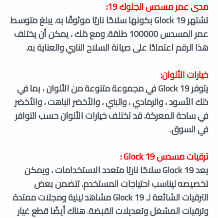
مدى عمر مسدس الجلوك 19:
تشتهر Glock 19 بكونها سلاحًا ناريًا موثوقًا به. يبلغ متوسط
عمر المسدس 100000 طلقة. ومع ذلك ، يمكن أن يختلف
هذا الرقم اعتمادًا على صيانة السلاح الناري والعناية به.
خيارات الألوان:
يتوفر Glock 19 في مجموعة متنوعة من الألوان ، بما في
ذلك الأسود ، والرمادي ، والبني ، والأخضر الباهت ، والأخضر
في ساحة المعركة. قد تختلف خيارات الألوان حسب التوافر
في السوق.
ترقيات مسدس
Glock 19
:
يعد Glock 19 سلاحًا ناريًا متعدد الاستخدامات ، ويمكن
تخصيصه ليناسب احتياجات المستخدم. تتضمن بعض
الترقيات الشائعة لـ Glock 19 مشاهد ليلية ومجلات ممتدة
وترقيات المشغل وتعديلات القبضة. هناك أيضًا قطع غيار