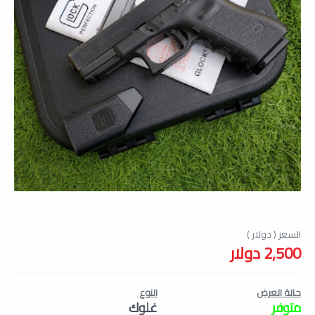
2,500 دولار
حالة العرض
النوع
متوفر
غلوك