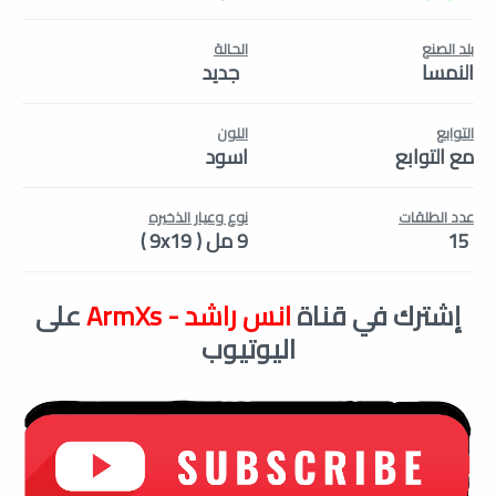
بلد الصنع
الحالة
النمسا
جديد
التوابع
اللون
مع التوابع
اسود
عدد الطلقات
نوع وعيار الذخيره
15
9 مل ( 9x19 )
إشترك في قناة
انس راشد - ArmXs
على
اليوتيوب