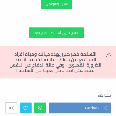
للشراء والتواصل
لعرض انس راشد - ArmXs أو بيعه
الأسلحة خطر كبير يهدد حياتك وحياة افراد
المجتمع من حولك ..فلا تستخدمه الا عند
الضرورة القصوى
،
وفي حالة الدفاع عن النفس
فقط ..كن آمنا .. كن بعيدا عن الأسلحة
!
غلوك نمساوي , غلوك 19 , غلوك نمساوي للبيع , غلوك 19 نمساوي للبيع ,
غلوك نمساوي جديد , صور غلوك نمساوي , جلوك نمساوي جديد , جلوك 19