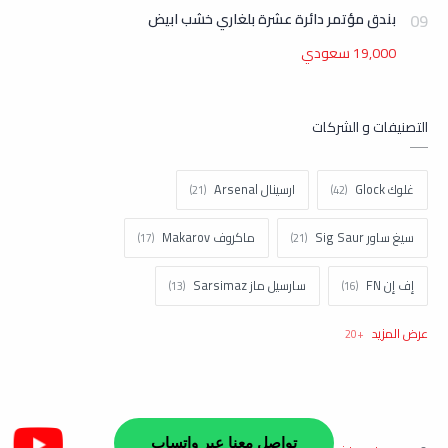
بندق مؤتمر دائرة عشرة بلغاري خشب ابيض
19,000 سعودي
التصنيفات و الشركات
غلوك Glock
ارسينال Arsenal
سيغ ساور Sig Saur
ماكروف Makarov
إف إن FN
سارسيل ماز Sarsimaz
كولت Colt
اتش اند كيه H&k
تاوروس Taurus
نورينكو Norinco
براونينغ Browning
شتاير Steyr
زاستافا Zastava
ستار Star
تواصل معنا عبر واتساب
للشراء والتواصل