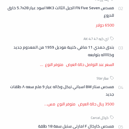
مسدس FN Five Seven الجيل الثالث MK3 اسود عيار 5.7x28 خارق
للدروع
6500 دولار
بندق حمدي 11 صافي كتيبة موديل 1959 من المعدوم جديد
وكااااله بتوابعه
السعر عند التواصل حالة العرض متوفر النوع …
مسدس ستار BM اسباني نيكل وكاله عيار 9 ملم سعه ٨ طلقات
جديد
3500 ريال حالة العرض متوفر النوع مس…
مسدس كاركال F امارتي سنبل سعة 18 طلقة