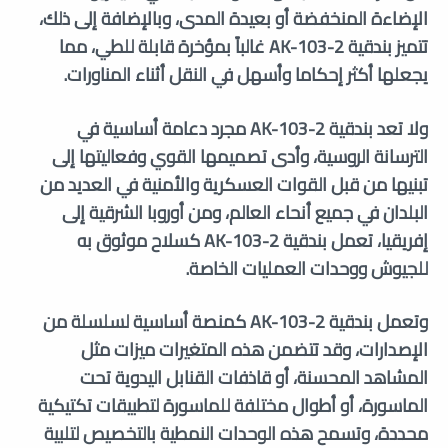
الإضاءة المنخفضة أو بعيدة المدى، وبالإضافة إلى ذلك،
تتميز بندقية AK-103-2 غالباً بمؤخرة قابلة للطي، مما
يجعلها أكثر إحكاما وأسهل في النقل أثناء المناورات.
ولا تعد بندقية AK-103-2 مجرد دعامة أساسية في
الترسانة الروسية، وأدى تصميمها القوي وفعاليتها إلى
تبنيها من قبل القوات العسكرية والأمنية في العديد من
البلدان في جميع أنحاء العالم، ومن أوروبا الشرقية إلى
إفريقيا، تعمل بندقية AK-103-2 كسلاح موثوق به
للجيوش ووحدات العمليات الخاصة.
وتعمل بندقية AK-103-2 كمنصة أساسية لسلسلة من
الإصدارات، وقد تتضمن هذه المتغيرات ميزات مثل
المشاهد المحسنة، أو قاذفات القنابل اليدوية تحت
الماسورة، أو أطوال مختلفة للماسورة لتطبيقات تكتيكية
محددة، وتسمح هذه الوحدات النمطية بالتخصيص لتلبية