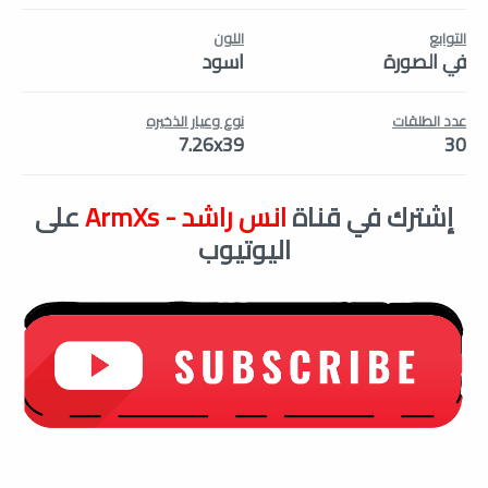
التوابع
اللون
في الصورة
اسود
عدد الطلقات
نوع وعيار الذخيره
7.26x39
30
إشترك في قناة
انس راشد - ArmXs
على
اليوتيوب