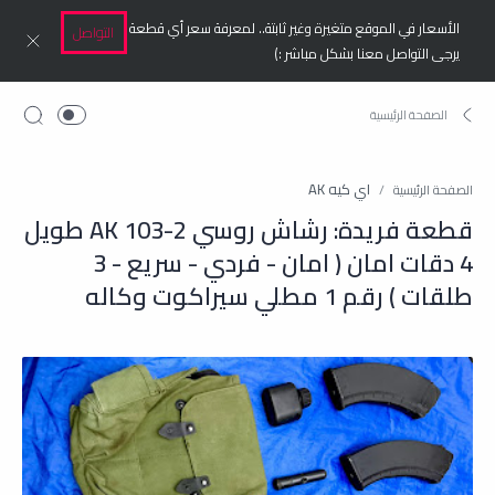
الأسعار في الموقع متغيرة وغير ثابتة.. لمعرفة سعر أي قطعة
التواصل
يرجى التواصل معنا بشكل مباشر :)
اي كيه AK
الصفحة الرئيسية
قطعة فريدة: رشاش روسي AK 103-2 طويل
4 دقات امان ( امان - فردي - سريع - 3
طلقات ) رقم 1 مطلي سيراكوت وكاله