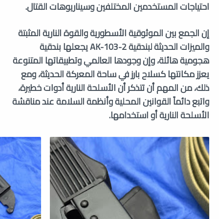
احتياجات المستخدمين المختلفين وسيناريوهات القتال.
إن الجمع بين الموثوقية الأسطورية والقوة النارية المثبتة
والميزات الحديثة لبندقية AK-103-2 يجعلها بندقية
هجومية هائلة، وإن وجودها العالمي وتطبيقاتها المتنوعة
يعزز مكانتها كسلاح بارز في ساحة المعركة الحديثة، ومع
ذلك، من المهم أن تتذكر أن الأسلحة النارية أدوات خطيرة،
واتبع دائماً القوانين المحلية وأنظمة السلامة عند مناقشة
الأسلحة النارية أو استخدامها.