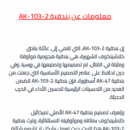
معلومات عن بندقية AK-103-2
إن بندقية AK-103-2، التي تنتمي إلى عائلة بنادق
كلاشينكوف الشهيرة، هي بندقية هجومية موثوقة
ومثبتة في القتال، تم تصميمها وتصنيعها في روسيا، وفي
حين تحافظ على عناصر التصميم الأساسية التي جعلت من
بندقية AK-47 أسطورة، فإن بندقية AK-103-2 تتضمن
العديد من التحسينات الرئيسية لتحسين الأداء في الحرب
الحديثة.
ويُعرف تصميم بندقية AK-47 الأصلي لميخائيل
كلاشينكوف بمتانته وموثوقيته الاستثنائية، وترث بندقية
AK-103-2 هذا الإرث، حيث تعمل بشكل لا تشوبه شائبة