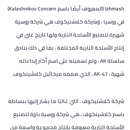
Izhmash (المعروف أيضًا باسم Kalashnikov Concern)
في روسيا ، وشركة كلاشنيكوف هي شركة روسية
شهيرة لتصنيع الأسلحة النارية ولها تاريخ غني في
إنتاج الأسلحة النارية المختلفة ، بما في ذلك بنادق
سلسلة AK ، وتم تسميته على اسم أكثر إبداعاته
شهرة ، AK-47 ، الذي صممه ميخائيل كلاشينكوف.
شركة كلاشنيكوف ، التي غالبًا ما يشار إليها ببساطة
باسم كلاشينكوف ، هي شركة روسية بارزة لتصنيع
الأسلحة النارية معروفة بإنتاج مجموعة واسعة من