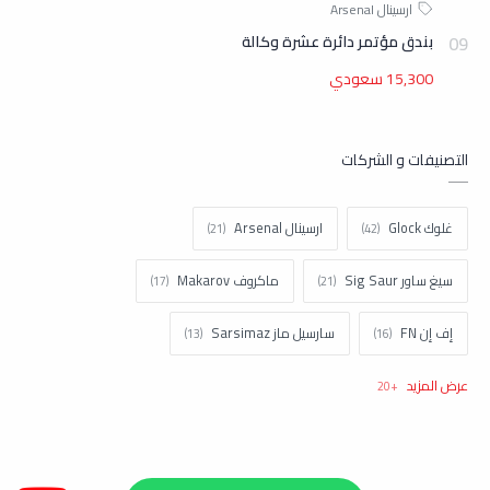
بندق مؤتمر دائرة عشرة وكالة
15,300 سعودي
التصنيفات و الشركات
غلوك Glock
ارسينال Arsenal
سيغ ساور Sig Saur
ماكروف Makarov
إف إن FN
سارسيل ماز Sarsimaz
كولت Colt
اتش اند كيه H&k
تاوروس Taurus
نورينكو Norinco
براونينغ Browning
شتاير Steyr