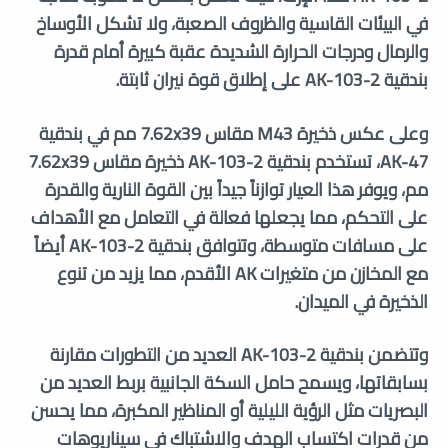
في البيئات القاسية والظروف الصعبة، ولا تشكل الأوساخ
والرمال ودرجات الحرارة الشديدة عقبة كبيرة أمام قدرة
بندقية AK-103-2 على إطلاق قوة نيران ثابتة.
وعلى عكس ذخيرة M43 مقاس 7.62x39 مم في بندقية
AK-47، تستخدم بندقية AK-103-2 ذخيرة مقاس 7.62x39
مم، ويوفر هذا العيار توازناً جيداً بين القوة النارية والقدرة
على التحكم، مما يجعلها فعالة في التعامل مع الأهداف
على مسافات متوسطة، وتتوافق بندقية AK-103-2 أيضاً
مع المخازن من متغيرات AK الأقدم، مما يزيد من تنوع
الذخيرة في الميدان.
وتتضمن بندقية AK-103-2 العديد من التطورات مقارنة
بسابقاتها، ويسمح حامل السكة الجانبية بربط العديد من
البصريات مثل الرؤية الليلية أو المناظير المكبرة، مما يحسن
من قدرات اكتساب الهدف والاشتباك في سيناريوهات