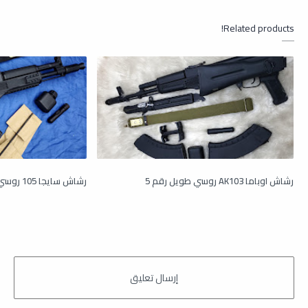
Related products!
رشاش اوباما AK103 روسي طويل رقم 5
رشاش سايجا 105 روسي قصير عيار جفري 5.45x49