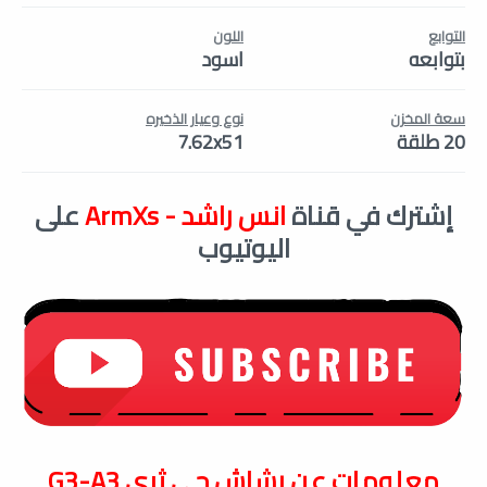
التوابع
اللون
بتوابعه
اسود
سعة المخزن
نوع وعيار الذخيره
20 طلقة
7.62x51
إشترك في قناة
انس راشد - ArmXs
على
اليوتيوب
معلومات عن
رشاش جي ثري G3-A3