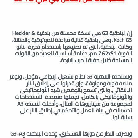
إن البندقية G3 هي نسخة محسنة من بندقية Heckler &
Koch G3، وهي بندقية قتالية مرادفة للموثوقية والمتانة،
وكانت البندقية، التي تم تصنيعها باستخدام ذخيرة الناتو
القوية 7.62x51 مم، دعامة أساسية للعديد من القوات
المسلحة خلال حقبة الحرب الباردة.
وتستخدم البندقية G3 نظام تشغيل ارتجاعي مؤجل، وتوفر
منصة قوية وموثوقة، وإن قدرتها على إطلاق النار
الانتقائي، والتي تسمح بالوضعين شبه الأوتوماتيكي
والأوتوماتيكي بالكامل، تجعلها متعددة الاستخدامات
لمجموعة من سيناريوهات القتال، وأدخلت النسخة A3
تحسينات في بيئة العمل والتحكم في إطلاق النار على
سابقاتها.
وبصرف النظر عن دورها العسكري، وجدت البندقية G3-A3