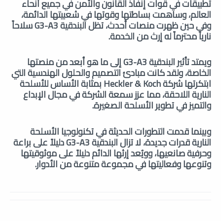
تطبيقات في قوات إنفاذ القانون والأمن في جميع أنحاء
العالم، وساهمت بساطتها وقوتها في شعبيتها الدائمة،
وفي حين ظهرت منصات أحدث، تظل البندقية G3-A3 سلاحاً
نارياً محترماً له إرث من الخدمة.
ويمتد تأثير البندقية G3-A3 إلى ما هو أبعد من منصتها
الخاصة، ولقد كانت مبادئ التصميم والحلول الهندسية التي
ابتكرتها شركة Heckler & Koch بمثابة الأساس للأسلحة
النارية اللاحقة، مما عزز سمعة الشركة في مجال الإبداع
والتميز في تطوير الأسلحة الصغيرة.
وبينما قدمت التطورات الحديثة في تكنولوجيا الأسلحة
النارية قدرات جديدة، لا تزال البندقية G3-A3 دليلاً على براعة
وحرفية صانعيها، وويُعد إرثها الدائم دليلاً على موثوقيتها
وتنوعها وفعاليتها في مجموعة متنوعة من الأدوار.