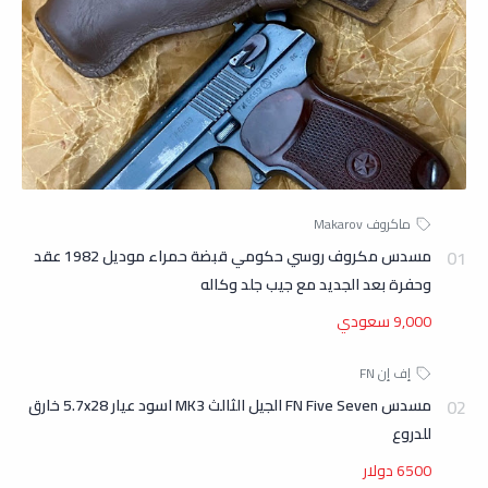
مسدس مكروف روسي حكومي قبضة حمراء موديل 1982 عقد
وحفرة بعد الجديد مع جيب جلد وكاله
9,000 سعودي
مسدس FN Five Seven الجيل الثالث MK3 اسود عيار 5.7x28 خارق
للدروع
6500 دولار