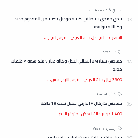
بندق حمدي 11 صافي كتيبة موديل 1959 من المعدوم جديد
وكااااله بتوابعه
السعر عند التواصل حالة العرض متوفر النوع …
مسدس ستار BM اسباني نيكل وكاله عيار 9 ملم سعه ٨ طلقات
جديد
3500 ريال حالة العرض متوفر النوع مس…
مسدس كاركال F امارتي سنبل سعة 18 طلقة
1,400 دولار حالة العرض متوفر النوع …
بندق مؤتمر دائرة عشرة بلغاري خشب ابيض