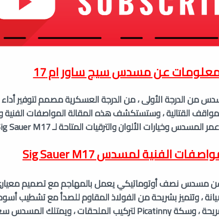
علومات عن مسدس سيج ساور ام 17
Sig S هو مسدس من الدرجة الأولى ، من الدرجة العسكرية مصمم لتوفير أدا
واقف القتالية ، وستستكشف هذه المقالة المواصفات الفنية و
سدس وخيارات الألوان والترقيات المتاحة لـ Sig Sauer M17.
اصفات الفنية لمسدس Sig Sauer M17
Sig S عبارة عن مسدس نصف أوتوماتيكي يعمل بالمهاجم مع تصميم معي
ة ، وتتميز بشريحة من الفولاذ المقاوم للصدأ مع تشطيب أسود م