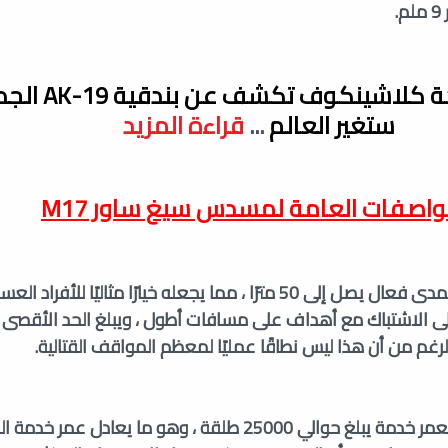
.
شركة كلاشينكوف تك
ستغير العالم
...
قراءة المزيد
واصفات العامة لمسدس سيغ ساور M17
يتمتع Sig Sauer M17 بمدى فعال يصل إلى 50 مترًا ، مما يجعله خيارًا مثاليًا ل
 إلى الاشتباك مع أهداف على مسافات أطول ، ويبلغ الحد الأقص
تتمتع Sig Sauer M17 بعمر خدمة يبلغ حوالي 25000 طلقة ، وهو ما يعادل