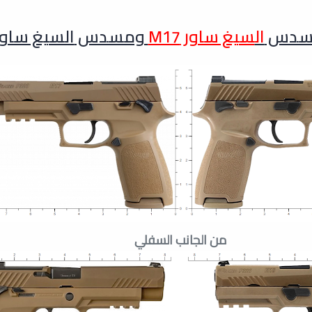
 مسدس
ال
سيغ ساور M17
ومسدس
السيغ ساور 18
من الجانب السفلي