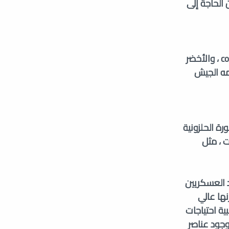
الحاجة إلى
سميث اند ويسون Smith and Wesson
كركل Carcal
روجر Ruger
يتوفر Sig Sauer M17 في مجموعة متنوعة من الألوان ، بما في ذلك الأسود ، وcoyote tan ، والأخضر
بيريتا Beretta
دراغنوف Dragunov
ن الذي يستخدمه الجيش
إس S-Glock
الطارق Tareq
سي زد CZ
كوخ Koch
ليلية والماصورة الحلزونية
 ، مثل
لأفراد العسكريين
ها عالي
ية احتياجات
وجود عناصر