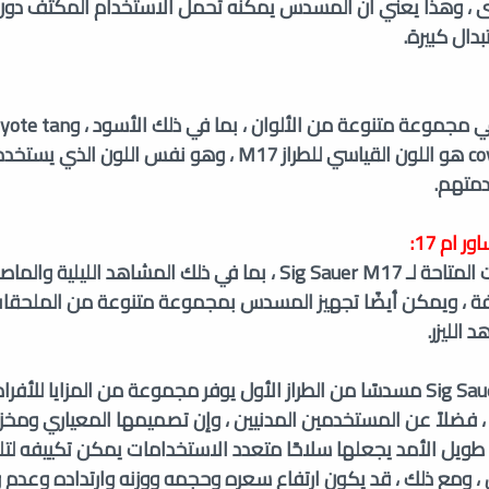
رى ، وهذا يعني أن المسدس يمكنه تحمل الاستخدام المكثف دون 
دال كبيرة.
OD ، ويعد خيار coyote tan هو اللون القياسي للطراز M17 ، وهو نفس اللو
متهم.
ام 17:
هناك العديد من الترقيات المتاحة لـ Sig Sauer M17 ، بما في ذلك المشاهد ال
ة ، ويمكن أيضًا تجهيز المسدس بمجموعة متنوعة من الملحقات
الليزر.
في الختام ، يعد Sig Sauer M17 مسدسًا من الطراز الأول يوفر مجموعة من المزايا ل
 فضلاً عن المستخدمين المدنيين ، وإن تصميمها المعياري ومخزن
ويل الأمد يجعلها سلاحًا متعدد الاستخدامات يمكن تكييفه لتلب
، ومع ذلك ، قد يكون ارتفاع سعره وحجمه ووزنه وارتداده وعدم 