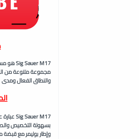
م
auer M17
مجموعة متنوعة من الم
والنطاق الفعال ومدى عمر الم
المو
auer M17
بسهولة التخصيص والصيان