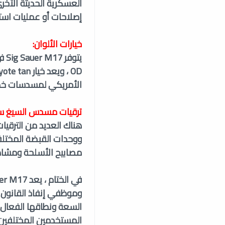
العسكرية الحديثة الأخ
إصلاحات أو عمليات استب
خيارات الألوان:
الأمريكي لمسدسات خد
ترقيات مسدس السيغ ساور 
ووحدات القبضة المختلف
مصابيح الأسلحة ومشاهد 
وموظفي إنفاذ القانون ،
السعة ونطاقها الفعال ط
المستخدمين المختلفين 