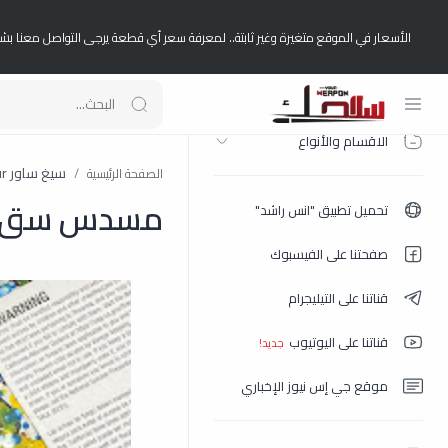
الأسعار في الموقع متغيرة وغير ثابتة.. لمعرفة سعر أي قطعة يرجى التواصل معنا بش
الصفحة الرئيسية
الاقسام والأنواع
سيغ ساور Sig Saur
الصفحة الرئيسية
مسدس سق ساور M17 امريكي ارق
تحميل تطبيق "انس راشد"
صفحتنا على الفيسبوك
قناتنا على التيليجرام
قناتنا على اليوتيوب
موقع جي إس نيوز الإخباري