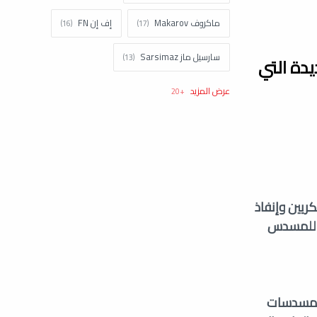
ماكروف Makarov
إف إن FN
سارسيل ماز Sarsimaz
شف عن بندقية AK-19 الجديدة التي
كولت Colt
اتش اند كيه H&k
تاوروس Taurus
نورينكو Norinco
براونينغ Browning
شتاير Steyr
زاستافا Zastava
ستار Star
لأفراد العسكريين وإنفاذ
ى للمسدس
سيستم ديفينس System Defense
كلاشينكوف Kalashnikov
توكاريف Tokarev
 عمر خدمة المسدسات