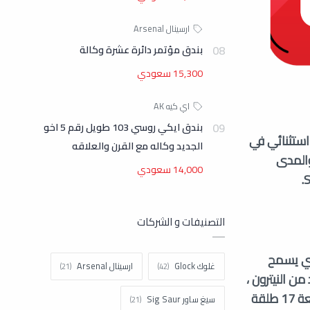
بندق مؤتمر دائرة عشرة وكالة
15,300 سعودي
بندق ايكي روسي 103 طويل رقم 5 اخو
ء استثنائي في
الجديد وكاله مع القرن والعلاقه
المدى
14,000 سعودي
التصنيفات و الشركات
اري يسمح
غلوك Glock
ارسينال Arsenal
ن النيترون ،
وإطار بوليمر مع قبضة مريحة ، وسكة Picatinny لتركيب الملحقات ، ويمتلك المسدس سعة 17 طلقة
سيغ ساور Sig Saur