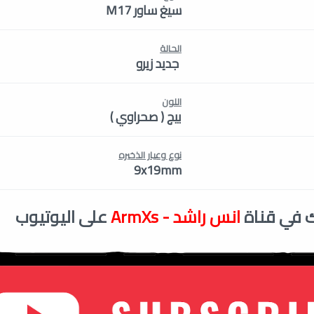
سيغ ساور M17
الحالة
جديد زيرو
اللون
بيج ( صحراوي )
نوع وعيار الذخيره
9x19mm
 في قناة
انس راشد - ArmXs
على اليوتيوب