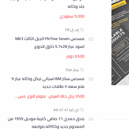
جلد وكاله
9,000 سعودي
مسدس FN Five Seven الجيل الثالث MK3
اسود عيار 5.7x28 خارق للدروع
6500 دولار
مسدس ستار BM اسباني نيكل وكاله عيار 9
ملم سعه ٨ طلقات جديد
3500 ريال حالة العرض متوفر النوع مس…
بندق حمدي 11 صافي كتيبة موديل 1959 من
المعدوم جديد وكااااله بتوابعه