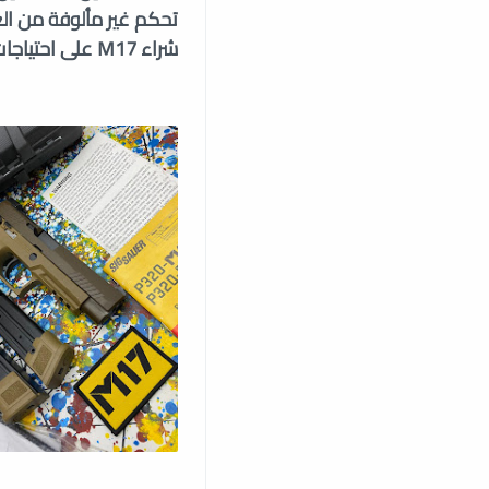
تحكم غير مألوفة من العي
شراء M17 على احتياجات وتفضيلات المستخدم المحددة.