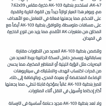
AK-47، تستخدم بندقية AK-103 ذخيرة مقاس 7.62x39
مم، ويوفر هذا العيار توازناً جيداً بين القوة النارية والقدرة
على التحكم، مما يجعلها فعالة في التعامل مع الأهداف
على مسافات متوسطة، وتتوافق بندقية AK-103 أيضاً مع
المخازن من متغيرات AK الأقدم، مما يزيد من تنوع الذخيرة
في الميدان.
وتتضمن بندقية AK-103 العديد من التطورات مقارنة
بسابقاتها، ويسمح حامل السكة الجانبية بربط العديد من
البصريات مثل الرؤية الليلية أو المناظير المكبرة، مما يحسن
من قدرات اكتساب الهدف والاشتباك في سيناريوهات
الإضاءة المنخفضة أو بعيدة المدى، وبالإضافة إلى ذلك،
تتميز بندقية AK-103 غالباً بمؤخرة قابلة للطي، مما يجعلها
أكثر إحكاما وأسهل في النقل أثناء المناورات.
ولا تعد بندقية AK-103 مجرد دعامة أساسية في الترسانة