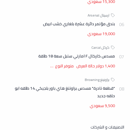
15,300 سعودي
بندق مؤتمر دائرة عشرة بلغاري خشب ابيض
19,000 سعودي
مسدس كاركال F امارتي سنبل سعة 18 طلقة
1,400 دولار حالة العرض متوفر النوع …
"قطعة نادرة" مسدس براوننغ هاي باور بلجيكي 14 طلقه ابو
حلقه جديد
9,500 سعودي
التصنيفات و الشركات