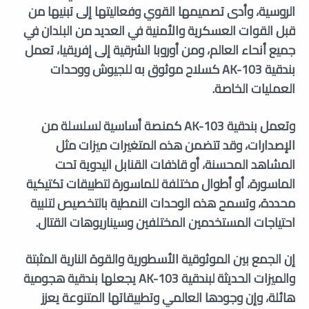
الروسية، وأدى تصميمها القوي وفعاليتها إلى تبنيها من
قبل القوات العسكرية والأمنية في العديد من البلدان في
جميع أنحاء العالم، ومن أوروبا الشرقية إلى إفريقيا، تعمل
بندقية AK-103 كسلاح موثوق به للجيوش ووحدات
العمليات الخاصة.
وتعمل بندقية AK-103 كمنصة أساسية لسلسلة من
الإصدارات، وقد تتضمن هذه المتغيرات ميزات مثل
المشاهد المحسنة، أو قاذفات القنابل اليدوية تحت
الماسورة، أو أطوال مختلفة للماسورة لتطبيقات تكتيكية
محددة، وتسمح هذه الوحدات النمطية بالتخصيص لتلبية
احتياجات المستخدمين المختلفين وسيناريوهات القتال.
إن الجمع بين الموثوقية الأسطورية والقوة النارية المثبتة
والميزات الحديثة لبندقية AK-103 يجعلها بندقية هجومية
هائلة، وإن وجودها العالمي وتطبيقاتها المتنوعة يعزز