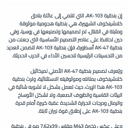
إن بندقية AK-103، التي تنتمي إلى عائلة بنادق
كلاشينكوف الشهيرة، هي بندقية هجومية موثوقة
ومثبتة في القتال، تم تصميمها وتصنيعها في روسيا، وفي
حين تحافظ على عناصر التصميم الأساسية التي جعلت من
بندقية AK-47 أسطورة، فإن بندقية AK-103 تتضمن العديد
من التحسينات الرئيسية لتحسين الأداء في الحرب الحديثة.
ويُعرف تصميم بندقية AK-47 الأصلي لميخائيل
كلاشينكوف بمتانته وموثوقيته الاستثنائية، وترث بندقية
AK-103 هذا الإرث، حيث تعمل بشكل لا تشوبه شائبة في
البيئات القاسية والظروف الصعبة، ولا تشكل الأوساخ
والرمال ودرجات الحرارة الشديدة عقبة كبيرة أمام قدرة
بندقية AK-103 على إطلاق قوة نيران ثابتة.
وعلى عكس ذخيرة M43 مقاس 7.62x39 مم في بندقية