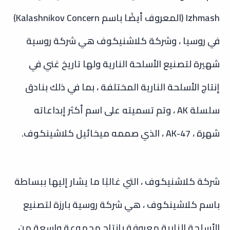
Izhmash (المعروف أيضًا باسم Kalashnikov Concern)
في روسيا ، وشركة كلاشنيكوف هي شركة روسية
شهيرة لتصنيع الأسلحة النارية ولها تاريخ غني في
إنتاج الأسلحة النارية المختلفة ، بما في ذلك بنادق
سلسلة AK ، وتم تسميته على اسم أكثر إبداعاته
شهرة ، AK-47 ، الذي صممه ميخائيل كلاشينكوف.
شركة كلاشنيكوف ، التي غالبًا ما يشار إليها ببساطة
باسم كلاشينكوف ، هي شركة روسية بارزة لتصنيع
الأسلحة النارية معروفة بإنتاج مجموعة واسعة من