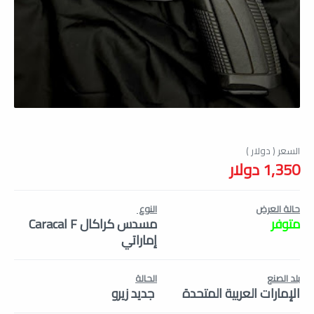
1,350 دولار
حالة العرض
النوع
متوفر
مسدس كراكال Caracal F
إماراتي
بلد الصنع
الحالة
الإمارات العربية المتحدة
جديد زيرو