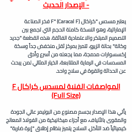
- الإصدار الحديث
يعتبر مسدس "كراكال F" (Caracal F) فخر الصناعة
الإماراتية، وهو النسخة كاملة الحجم التي تجمع بين
التصميم المبتكر والاعتمادية الفائقة. هذه القطعة "جديد
وكالة" بحالة الزيرو، تتميز بمركز ثقل منخفض جداً وسكة
إكسسوارات مدمجة، مما يجعله من أسرع وأدق
المسدسات في الرماية المتتابعة، الخيار المثالي لمن يبحث
عن الحداثة والقوة في سلاح واحد.
المواصفات الفنية لمسدس
كراكال F
(Full Size)
يأتي هذا الإصدار بجسم مصنوع من البوليمر عالي الجودة
والمقوى بالألياف، مع أجزاء ميكانيكية من الفولاذ المعالج
كيميائياً ضد التآكل. السلاح يتميز بنظام إطلاق "إبرة ضاربة"