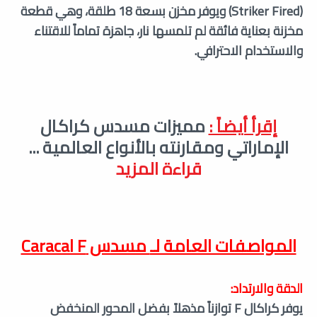
(Striker Fired) ويوفر مخزن بسعة 18 طلقة، وهي قطعة
مخزنة بعناية فائقة لم تلمسها نار، جاهزة تماماً للاقتناء
والاستخدام الاحترافي.
إقرأ أيضاً :
مميزات مسدس كراكال
الإماراتي ومقارنته بالأنواع العالمية
...
قراءة المزيد
المواصفات العامة لـ
مسدس Caracal F
الدقة والارتداد:
يوفر كراكال F توازناً مذهلاً بفضل المحور المنخفض