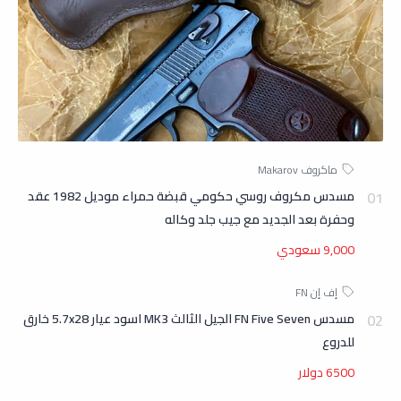
مسدس مكروف روسي حكومي قبضة حمراء موديل 1982 عقد
وحفرة بعد الجديد مع جيب جلد وكاله
9,000 سعودي
مسدس FN Five Seven الجيل الثالث MK3 اسود عيار 5.7x28 خارق
للدروع
6500 دولار