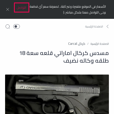
الأسعار في الموقع متغيرة وغير ثابتة.. لمعرفة سعر أي قطعة
التواصل
يرجى التواصل معنا بشكل مباشر :)
كركل Carcal
الصفحة الرئيسية
مسدس كركال اماراتي قلعه سعة 18
طلقه وكاله نضيف