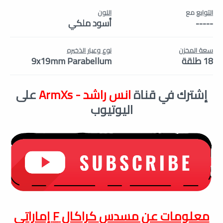
التوابع
مع
اللون
-----
أسود ملكي
سعة المخزن
نوع وعيار الذخيره
18 طلقة
9x19mm Parabellum
إشترك في قناة
انس راشد - ArmXs
على
اليوتيوب
معلومات عن مسدس
كراكال F إماراتي