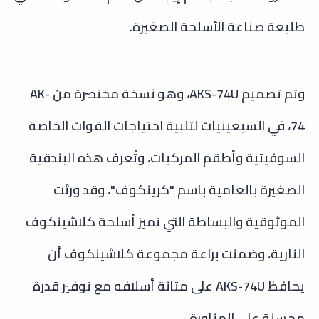
طليعة صناعة الأسلحة الصغيرة.
و
تم تصميم AKS-74U، وهو نسخة مختصرة من AK-
74، في السبعينيات لتلبية احتياجات القوات الخاصة
السوفيتية وأطقم المركبات، وتُعرف هذه البندقية
الصغيرة بالعامية باسم "كرينكوف"، وقد ورثت
الموثوقية والبساطة التي تميز أسلحة كلاشينكوف
النارية، وضمنت براعة مجموعة كلاشينكوف أن
يحافظ AKS-74U على متانة أسلافه مع توفير قدرة
محسنة على المناورة.