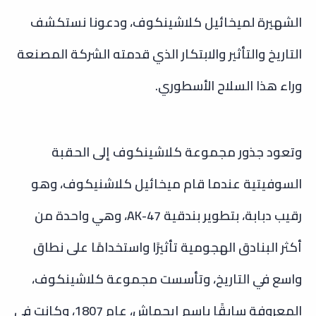
الشهيرة لميخائيل كلاشينكوف، ودعونا نستكشف
التاريخ والتأثير والابتكار الذي قدمته الشركة المصنعة
وراء هذا السلاح الأسطوري.
وتعود جذور مجموعة كلاشينكوف إلى الحقبة
السوفيتية عندما قام ميخائيل كلاشنيكوف، وهو
رقيب دبابة، بتطوير بندقية AK-47، وهي واحدة من
أكثر البنادق الهجومية تأثيرًا واستخدامًا على نطاق
واسع في التاريخ، وتأسست مجموعة كلاشينكوف،
المعروفة سابقًا باسم إيجماش، عام 1807، وكانت في