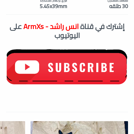
30 طلقه
5.45x39mm
إشترك في قناة
انس راشد - ArmXs
على
اليوتيوب