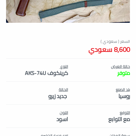
8,600 سعودي
حالة العرض
النوع
متوفر
كرينكوف AKS-74U
بلد الصنع
الحالة
روسيا
جديد زيرو
التوابع
اللون
مع التوابع
اسود
سعة المخزن
نوع وعيار الذخيره