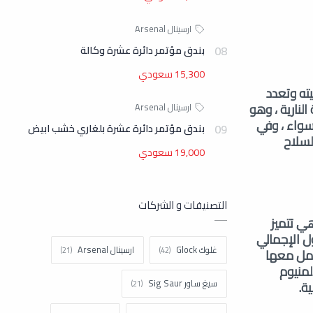
بندق مؤتمر دائرة عشرة وكالة
15,300 سعودي
ته وتعدد
MPI Arms المصنعة للأسلحة النارية ، وهو
سواء ، وفي
بندق مؤتمر دائرة عشرة بلغاري خشب ابيض
لسلاح
19,000 سعودي
التصنيفات و الشركات
هي تتميز
ل الإجمالي
غلوك Glock
ارسينال Arsenal
وسهلة التعامل معها
لمنيوم
سيغ ساور Sig Saur