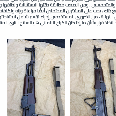
والمتحمسين ، ومن الصعب مطابقة دقتها الاستثنائية ونطاقها و
ع ذلك ، يجب على المشترين المحتملين أيضًا مراعاة وزنه وتكلفته 
في النهاية ، من الضروري للمستخدمين إجراء تقييم شامل لاحتياجات
تخاذ قرار بشأن ما إذا كان الكراع الالماني هو السلاح الناري الم