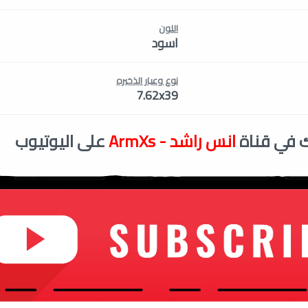
اللون
اسود
نوع وعيار الذخيره
7.62x39
 في قناة
انس راشد - ArmXs
على اليوتيوب