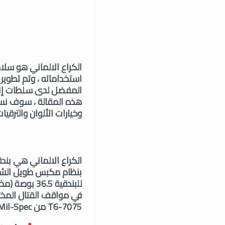
الكراع الالماني هو سل
المفضل لدى سلطات إنفا
هذه المقالة ، سوف نس
وخيارات الألوان والترقيات
الكراع الالماني هي بندق
بنظام مكبس طويل الشوط 
في مواقف القتال المخت
7075-T6 من Mil-Spec ، مما يضمن متانة استثنائية وأداءً محسنًا في ظل الظروف القاسية.