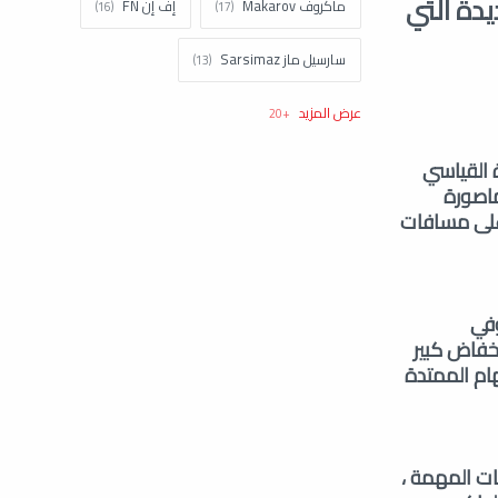
شف عن بندقية AK-19 الجديدة التي
ماكروف Makarov
إف إن FN
سارسيل ماز Sarsimaz
كولت Colt
اتش اند كيه H&k
ة القياسي
تاوروس Taurus
نورينكو Norinco
وفر متغير ماصورة
 على مسافات
براونينغ Browning
شتاير Steyr
زاستافا Zastava
ستار Star
وفي
سيستم ديفينس System Defense
ر من 20000 طلقة دون أي انخفاض كبير
هام الممتدة
كلاشينكوف Kalashnikov
توكاريف Tokarev
ات المهمة ،
سميث اند ويسون Smith and Wesson