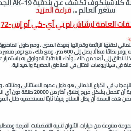
شركة كلاشينكوف تك
ستغير العالم
...
قراءة المزيد
فات العامة لرشاش ام بي أي-كي أم إس-72
:
الالماني لدقتها الرائعة وقدراتها بعيدة المدى ، ومع طول الماصور
الذي يبلغ 16 بوصة ، فإنه يوفر نطاقًا فعالًا يصل إلى 600 متر ، ومع ذلك ، مع ت
 النطاق إلى أبعد من ذلك ، وأداء البندقية الموثوق به باستمرار
ماة في سيناريوهات القتال في المناطق الحضرية والميدانية.
ة للإعجاب في الكراع الالماني هو طول عمره الاستثنائي ومتانته ، 
المتوسط ، يمكن للبندقية أن تتحمل بشكل مريح إطلاق أكث
ضمن هذه السمة أن يظل السلاح رفيقًا ثابتًا لمستخدميه خلال الم
موعة متنوعة من خيارات الألوان لتلبية التفضيلات الفردية ومتطلب