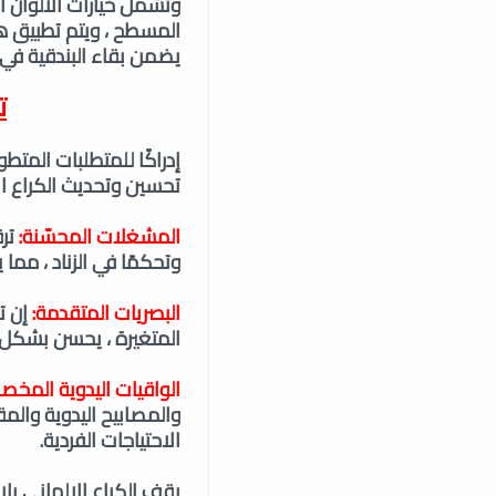
وتشمل خيارات الألوان ال
المسطح ، ويتم تطبيق هذه
يضمن بقاء البندقية في 
ت
تحسين وتحديث الكراع الا
المشغلات المحسّنة:
ترق
وتحكمًا في الزناد ، مما يع
البصريات المتقدمة:
إن تر
المتغيرة ، يحسن بشكل
الواقيات اليدوية المخص
والمصابيح اليدوية والمق
الاحتياجات الفردية.
يقف الكراع الالماني بلا