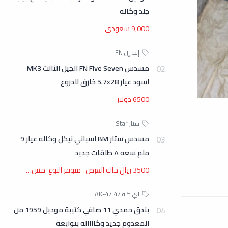
جلد وكاله
9,000 سعودي
مسدس FN Five Seven الجيل الثالث MK3
اسود عيار 5.7x28 خارق للدروع
6500 دولار
مسدس ستار BM اسباني نيكل وكاله عيار 9
ملم سعه ٨ طلقات جديد
3500 ريال حالة العرض متوفر النوع مس…
بندق حمدي 11 صافي كتيبة موديل 1959 من
المعدوم جديد وكااااله بتوابعه