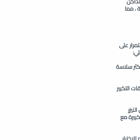
لداكن
 ، مما
كركل Carcal
روجر Ruger
بيريتا Beretta
دراغنوف Dragunov
إس S-Glock
الطارق Tareq
باستمرار للحرب الحديثة ورياضات الرماية ، تعمل MPI Arms باستمرار على
لي:
سي زد CZ
كوخ Koch
أكثر سلاسة
ات التكبير
لليزر
كبيرة مع
لاختيار