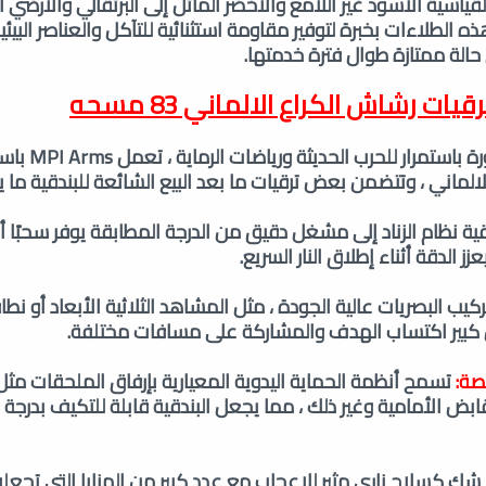
قياسية الأسود غير اللامع والأخضر المائل إلى البرتقالي والأرضي ا
 الطلاءات بخبرة لتوفير مقاومة استثنائية للتآكل والعناصر البيئية
حالة ممتازة طوال فترة خدمتها.
رقيات رشاش
الكراع الالماني 83 مسحه
إدراكًا للمتطلبات المتطورة 
لماني ، وتتضمن بعض ترقيات ما بعد البيع الشائعة للبندقية ما ي
ية نظام الزناد إلى مشغل دقيق من الدرجة المطابقة يوفر سحبًا 
زز الدقة أثناء إطلاق النار السريع.
كيب البصريات عالية الجودة ، مثل المشاهد الثلاثية الأبعاد أو نطاق
 كبير اكتساب الهدف والمشاركة على مسافات مختلفة.
صة:
تسمح أنظمة الحماية اليدوية المعيارية بإرفاق الملحقات مثل ا
ابض الأمامية وغير ذلك ، مما يجعل البندقية قابلة للتكيف بدرجة 
 شك كسلاح ناري مثير للإعجاب مع عدد كبير من المزايا التي تجعله ا