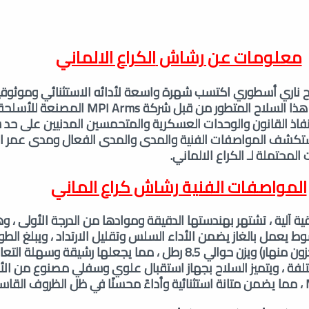
معلومات عن
رشاش
الكراع الالماني
اح ناري أسطوري اكتسب شهرة واسعة لأدائه الاستثنائي وموثوقي
استخداماته ، وتم تطوير هذا السلاح المتطور من قبل شركة 
ذ القانون والوحدات العسكرية والمتحمسين المدنيين على حد 
تكشف المواصفات الفنية والمدى والمدى الفعال ومدى عمر ا
 المحتملة لـ الكراع الالماني.
المواصفات الفنية رشاش كراع الماني
ية آلية ، تشتهر بهندستها الدقيقة وموادها من الدرجة الأولى ، و
يعمل بالغاز يضمن الأداء السلس وتقليل الارتداد ، ويبلغ الطو
للبندقية 36.5 بوصة (مخزون منهار) ويزن حوالي 8.5 رطل ، مما يجعلها رشيقة 
لفة ، ويتميز السلاح بجهاز استقبال علوي وسفلي مصنوع من الأ