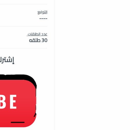
التوابع
----
عدد الطلقات
30 طلقه
إشترك