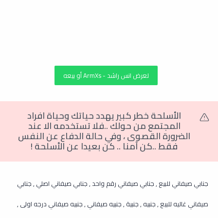
لعرض انس راشد - ArmXs أو بيعه
الأسلحة خطر كبير يهدد حياتك وحياة افراد
المجتمع من حولك ..فلا تستخدمه الا عند
الضرورة القصوى
،
وفي حالة الدفاع عن النفس
فقط ..كن آمنا .. كن بعيدا عن الأسلحة
!
جنابي صيفاني للبيع , جنابي صيفاني رقم واحد , جنابي صيفاني اصلي , جنابي
صيفاني غاليه للبيع , جنبيه , جنبية , جنبيه صيفاني , جنبيه صيفاني درجه اولى ,