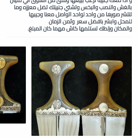
و اذا معك جنبيه ترغب ببيعها وقلق من السوق الي مليان
بالغش والنصب والبخس
وتشتي جنبيتك تضل معززه وما
تنتشر صورها من واحد لواحد اتواصل معنا وجيبها
للمحل
وابشر بافضل سعر
وثمن الزمان
والمكان
وزلطك
تستلمها
كاش مهما كان المبلغ.