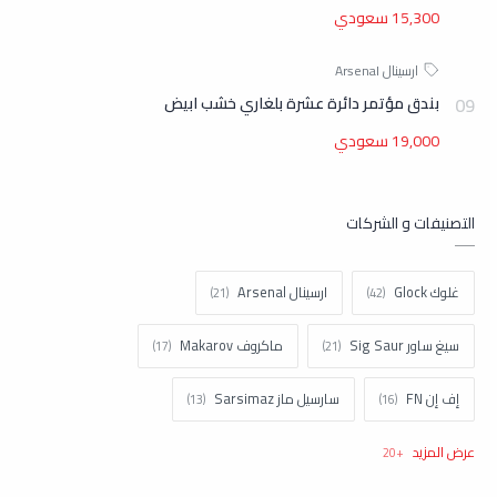
15,300 سعودي
بندق مؤتمر دائرة عشرة بلغاري خشب ابيض
19,000 سعودي
التصنيفات و الشركات
غلوك Glock
ارسينال Arsenal
سيغ ساور Sig Saur
ماكروف Makarov
إف إن FN
سارسيل ماز Sarsimaz
كولت Colt
اتش اند كيه H&k
تاوروس Taurus