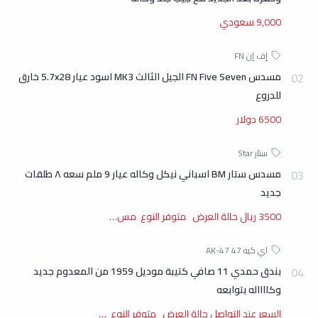
9,000 سعودي
مسدس FN Five Seven الجيل الثالث MK3 اسود عيار 5.7x28 خارق
للدروع
6500 دولار
مسدس ستار BM اسباني نيكل وكاله عيار 9 ملم سعه ٨ طلقات
جديد
3500 ريال حالة العرض متوفر النوع مس…
بندق حمدي 11 صافي كتيبة موديل 1959 من المعدوم جديد
وكااااله بتوابعه
السعر عند التواصل حالة العرض متوفر النوع …