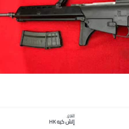
النوع
إتش كيه HK