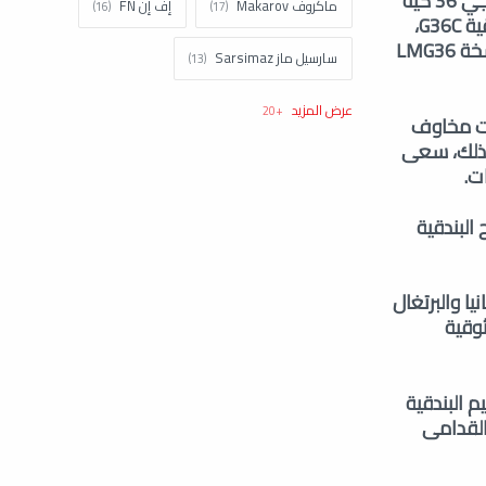
وأفرزت بندقية جي 36 مجموعة من المتغيرات لتناسب احتياجات مختلفة، وقدمت بندقية جي 36 كيه
ماكروف Makarov
إف إن FN
نسخة كاربين بماسورة أقصر لزيادة القدرة على المناورة في الأماكن الضيقة، وكانت البندقية G36C،
التي كانت أكثر إحكاماً، تشبه المدفع الرشاش، وهي مثالية لطواقم المركبات، وأضافت نسخة LMG36
سارسيل ماز Sarsimaz
كولت Colt
اتش اند كيه H&k
أخيرة، ونشأت مخاوف
ى ذلك، سعى
تاوروس Taurus
نورينكو Norinco
ت.
براونينغ Browning
شتاير Steyr
ي عن خطط للتخلص التدريجي من البندقية G36 لصالح البندقية
زاستافا Zastava
ستار Star
إسبانيا والبرتغال
سيستم ديفينس System Defense
 موثوقية
كلاشينكوف Kalashnikov
ميم البندقية
توكاريف Tokarev
القدامى
سميث اند ويسون Smith and Wesson