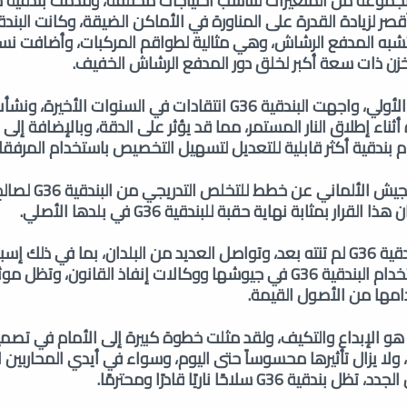
خزن ذات سعة أكبر لخلق دور المدفع الرشاش الخفيف.
وعلى الرغم من نجاحها الأولي، واجهت البندقية G36 انتقادات في السنوات ال
ة أثناء إطلاق النار المستمر، مما قد يؤثر على الدقة، وبالإضافة إل
م بندقية أكثر قابلية للتعديل لتسهيل التخصيص باستخدام المرفقا
وفي عام 2018، أعلن الجيش الألمان
ومع ذلك، فإن قصة البندقية G36 لم تنته بعد، وتواصل العديد من البلدان، بما في ذلك 
والمملكة المتحدة، استخدام البندقية G36 في جيوشها ووكالات إنفاذ القانون، وتظل
امها من الأصول القيمة.
إن إرث بندقية HK G36 هو الإبداع والتكيف، ولقد مثلت خطوة كبيرة إلى الأمام في تص
لا يزال تأثيرها محسوساً حتى اليوم، وسواء في أيدي المحاربين 
G3 سلاحًا ناريًا قادرًا ومحترمًا.