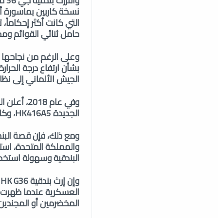
حامل ثنائي القوائم وم
بشأن ارتفاع درجة الحرار
الجيش الألماني إلى نظا
الجديدة HK416A5، وكان هذا القرار بمثابة نهاية حقبة للبندقية G36 في بلدها الأصلي.
البندقية وسهولة استخد
و
العسكرية عندما ظهرت، و
المخضرمين أو المجندين الجدد، تظل بندقية 6