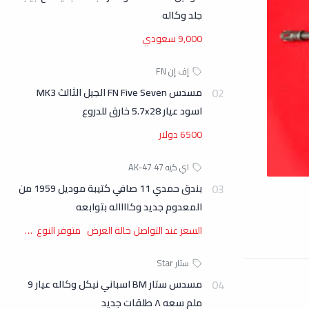
جلد وكاله
9,000 سعودي
مسدس FN Five Seven الجيل الثالث MK3
اسود عيار 5.7x28 خارق للدروع
6500 دولار
بندق حمدي 11 صافي كتيبة موديل 1959 من
المعدوم جديد وكااااله بتوابعه
السعر عند التواصل حالة العرض متوفر النوع …
مسدس ستار BM اسباني نيكل وكاله عيار 9
ملم سعه ٨ طلقات جديد