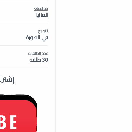
بلد الصنع
المانيا
التوابع
في الصورة
عدد الطلقات
30 طلقه
إشترك