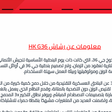
معلومات عن
رشاش HK G36
كانت بندقية هيكلر آند كوخ جي 36، التي كانت ذات يوم البندقية الأساسية للجيش 
بارزة في عالم الأسلحة النارية لعقود من الزمان، وتم تص
فة الوزن وموثوقيتها وبيئة العمل سهلة الاستخدام.
وانفصلت بندقية جي 36 عن البنادق العسكرية التقليدية من خلال دمج كمية كبيرة من 
 تقليص الوزن دون التضحية بالمتانة، وقدم النظام الذي يعمل بالغاز
نظيفًا وتقليل التلوث مقارنة بتصميمات الا
، وتضمنت العديد من المتغيرات مشهدًا بنقطة حمراء للاشتباكا