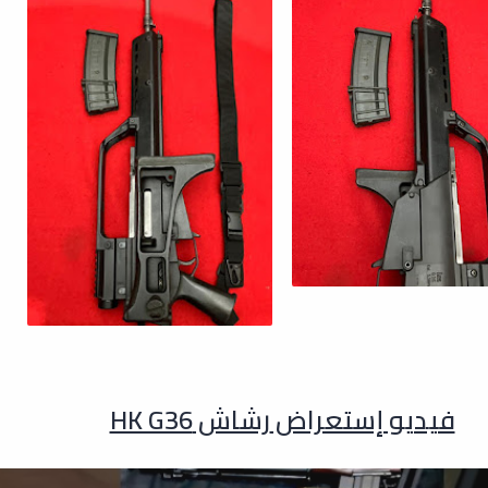
فيديو إستعراض
رشاش HK G36