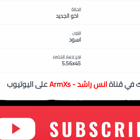
الحالة
اخو الجديد
اللون
اسود
نوع وعيار الذخيره
5.56x45
 في قناة
انس راشد - ArmXs
على اليوتيوب