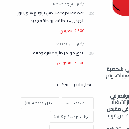
"قطعة نادرة" مسدس براوننغ هاي باور
بلجيكي 14 طلقه ابو حلقه جديد
9,500 سعودي
بندق مؤتمر دائرة عشرة وكالة
15,300 سعودي
الألماني، شخصية
ميم بندقية جي 36 في أوائل التسعينيات، وتم
التصنيفات و الشركات
البوليمر في
 تشغيلًا
غلوك Glock
ارسينال Arsenal
صطدام المباشر، ويوفر نطاق التكبير 3x المدمج في مقبض
ت عن قرب.
سيغ ساور Sig Saur