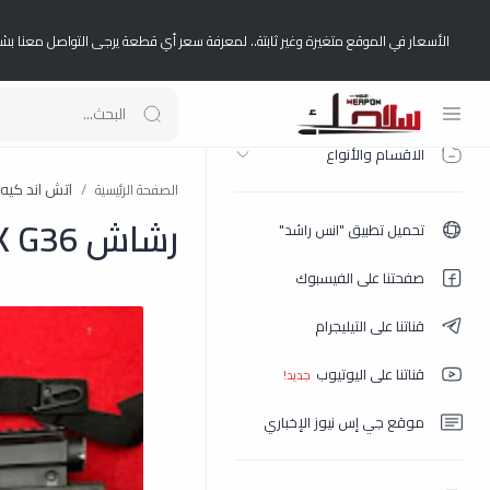
الأسعار في الموقع متغيرة وغير ثابتة.. لمعرفة سعر أي قطعة يرجى التواصل معنا بش
الصفحة الرئيسية
الاقسام والأنواع
اتش اند كيه H&k
الصفحة الرئيسية
رشاش HK G36 الماني حكومي عيار امفور
تحميل تطبيق "انس راشد"
صفحتنا على الفيسبوك
قناتنا على التيليجرام
قناتنا على اليوتيوب
موقع جي إس نيوز الإخباري