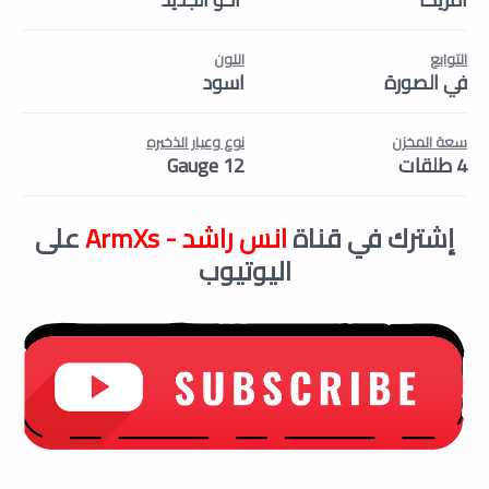
التوابع
اللون
في الصورة
اسود
سعة المخزن
نوع وعيار الذخيره
4 طلقات
12 Gauge
إشترك في قناة
انس راشد - ArmXs
على
اليوتيوب