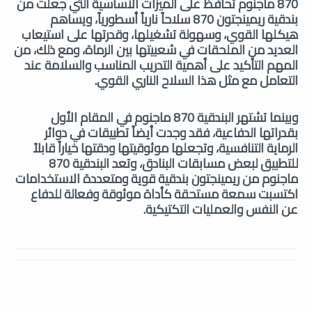
870 ماجنوم تحافظ على الميزات الأساسية التي جعلت من
بندقية ريمينجتون 870 سلاحاً نارياً أسطورياً، ويساهم
هيكلها القوي، وسهولة تشغيلها، وقدرتها على استيعاب
العديد من الملحقات في شعبيتها بين الرماة، ومع ذلك، من
المهم التأكيد على أهمية التدريب المناسب والسلامة عند
التعامل مع مثل هذا السلاح الناري القوي.
وبينما تشتهر البندقية 870 ماجنوم في المقام الأول
بقدراتها الدفاعية، فقد وجدت أيضاً تطبيقات في دوائر
الرماية التنافسية، وتجعلها موثوقيتها ودقتها خياراً قابلاً
للتطبيق لبعض مسابقات البنادق، وتعد البندقية 870
ماجنوم من ريمينجتون بندقية قوية ومتعددة الاستخدامات
اكتسبت سمعة مستحقة كأداة موثوقة وفعالة للدفاع
عن النفس والعمليات التكتيكية.