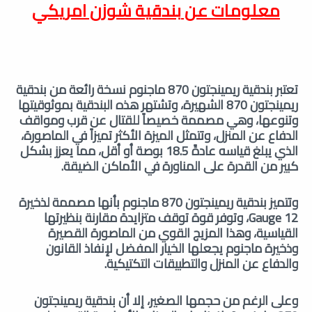
معلومات عن
بندقية شوزن امريكي
تعتبر بندقية ريمينجتون 870 ماجنوم نسخة رائعة من بندقية
ريمينجتون 870 الشهيرة، وتشتهر هذه البندقية بموثوقيتها
وتنوعها، وهي مصممة خصيصاً للقتال عن قرب ومواقف
الدفاع عن المنزل، وتتمثل الميزة الأكثر تميزاً في الماصورة،
الذي يبلغ قياسه عادةً 18.5 بوصة أو أقل، مما يعزز بشكل
كبير من القدرة على المناورة في الأماكن الضيقة.
وتتميز بندقية ريمينجتون 870 ماجنوم بأنها مصممة لذخيرة
12 Gauge، وتوفر قوة توقف متزايدة مقارنة بنظيرتها
القياسية، وهذا المزيج القوي من الماصورة القصيرة
وذخيرة ماجنوم يجعلها الخيار المفضل لإنفاذ القانون
والدفاع عن المنزل والتطبيقات التكتيكية.
وعلى الرغم من حجمها الصغير، إلا أن بندقية ريمينجتون