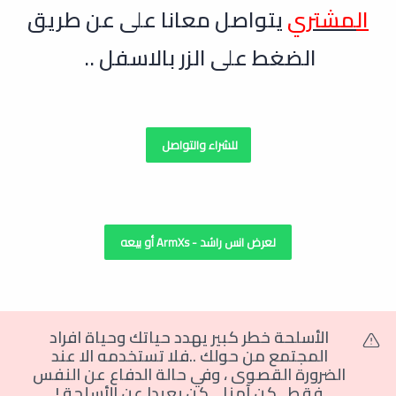
ال
مشتري
يتواصل معانا على عن طريق
الضغط على الزر بالاسفل ..
للشراء والتواصل
لعرض انس راشد - ArmXs أو بيعه
الأسلحة خطر كبير يهدد حياتك وحياة افراد
المجتمع من حولك ..فلا تستخدمه الا عند
الضرورة القصوى
،
وفي حالة الدفاع عن النفس
فقط ..كن آمنا .. كن بعيدا عن الأسلحة
!