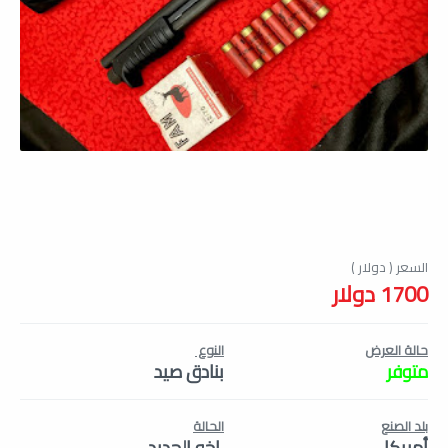
1700 دولار
حالة العرض
النوع
متوفر
بنادق صيد
بلد الصنع
الحالة
أمريكا
اخو الجديد