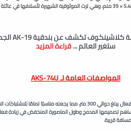
شركة كلاشينكوف تك
ستغير العالم
...
قراءة المزيد
المواصفات العامة لـ
AKS-74U
يتمتع AKS-74U بمدى فعال يبلغ حوالي 300 متر، مما يجعله مناسبًا تمامًا للاشتبا
اهم تصميمها المدمج وطول الماصورة المنخفض في زيادة فعال
سافة قريبة.