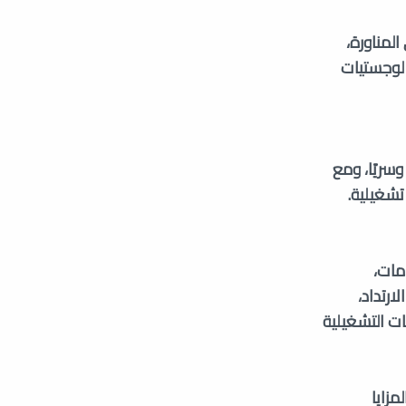
كركل Carcal
روجر Ruger
رة على المناورة،
 يضمن التوافق مع لوجستيات
بيريتا Beretta
دراغنوف Dragunov
إس S-Glock
الطارق Tareq
يًا وسريًا، ومع
سي زد CZ
كوخ Koch
تشغيلية.
دامات،
ارتداد،
ات التشغيلية
المزايا