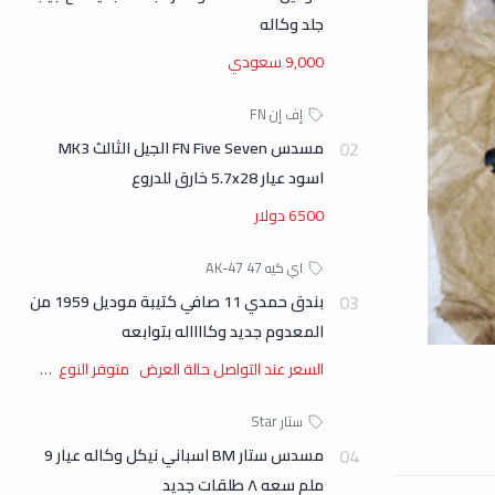
جلد وكاله
9,000 سعودي
مسدس FN Five Seven الجيل الثالث MK3
اسود عيار 5.7x28 خارق للدروع
6500 دولار
بندق حمدي 11 صافي كتيبة موديل 1959 من
المعدوم جديد وكااااله بتوابعه
السعر عند التواصل حالة العرض متوفر النوع …
مسدس ستار BM اسباني نيكل وكاله عيار 9
ملم سعه ٨ طلقات جديد