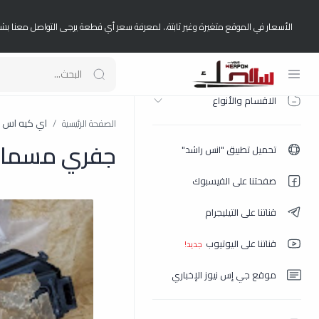
الأسعار في الموقع متغيرة وغير ثابتة.. لمعرفة سعر أي قطعة يرجى التواصل معنا بش
الصفحة الرئيسية
الاقسام والأنواع
اي كيه اس AKS 74-u
الصفحة الرئيسية
جفري مسمارين
تحميل تطبيق "انس راشد"
صفحتنا على الفيسبوك
قناتنا على التيليجرام
قناتنا على اليوتيوب
موقع جي إس نيوز الإخباري