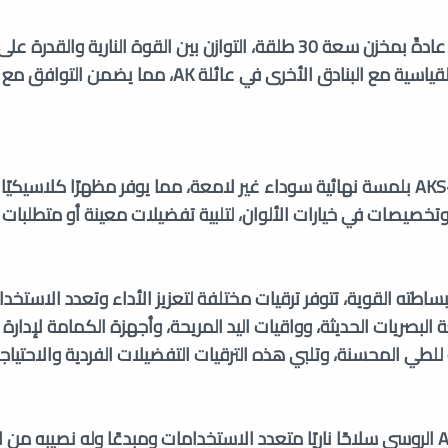
يوفر AKS-74U، المجهز عادةً بمخزن سعة 30 طلقة، التوازن بين القوة النارية والقد
وتتوافق سعة المخزن القياسية مع البنادق الأخرى في عائلة AK، مما
تقليديًا، يتم تصنيع AKS-74U بلمسة نهائية سوداء غير لامعة، مما يوفر مظهرًا كلاسيك
وتخصيصات في خيارات الألوان، لتلبية تفضيلات معينة أو متطلبات 
نما يشتهر AKS-74U ببساطته القوية، تتوفر ترقيات مختلفة لتعزيز الأداء وتعدد الاستخ
لبصريات الحديثة، وواقيات اليد المريحة، وأجهزة الكمامة لإدارة ال
 للطي المحسنة، وتلبي هذه الترقيات التفضيلات الفردية والاحتياج
وباختصار، يعتبر AKS-74U الروسي سلاحًا ناريًا متعدد الاستخدامات ومبدعًا وله نصيبه من 