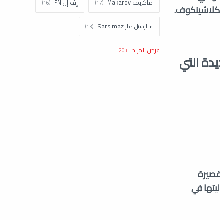
ماكروف Makarov
إف إن FN
سارسيل ماز Sarsimaz
كولت Colt
اتش اند كيه H&k
شف عن بندقية AK-19 الجديدة التي
تاوروس Taurus
نورينكو Norinco
براونينغ Browning
شتاير Steyr
زاستافا Zastava
ستار Star
سيستم ديفينس System Defense
كلاشينكوف Kalashnikov
كات القصيرة
يتها في
توكاريف Tokarev
سميث اند ويسون Smith and Wesson