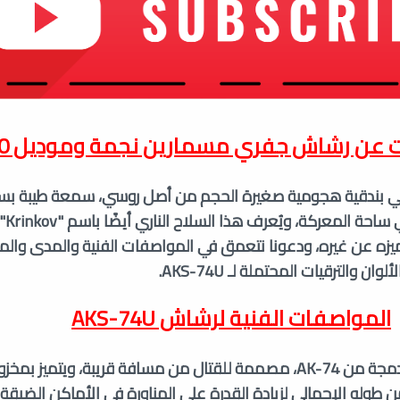
 عن رشاش
جفري مسمارين نجمة وموديل 90
ت AKS-74U، وهي بندقية هجومية صغيرة الحجم من أصل روسي، سمعة طيبة ب
موثوقيتها 
ميزه عن غيره، ودعونا نتعمق في المواصفات الفنية والمدى وال
ن والترقيات المحتملة لـ AKS-74U.
المواصفات الفنية لرشاش
AKS-74U
AKS-74U هو نسخة مدمجة من AK-74، مصممة للقتال من مسافة قريبة، ويتمي
 طوله الإجمالي لزيادة القدرة على المناورة في الأماكن الضيق