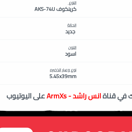
النوع
كرينكوف AKS-74U
الحالة
جديد
اللون
اسود
نوع وعيار الذخيره
5.45x39mm
 في قناة
انس راشد - ArmXs
على اليوتيوب