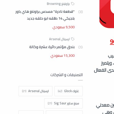
"قطعة نادرة" مسدس براوننغ هاي باور
بلجيكي 14 طلقه ابو حلقه جديد
9,500 سعودي
بندق مؤتمر دائرة عشرة وكالة
سبب
15,300 سعودي
وفعاليتها في ساحة المعركة، ويُعرف هذا السلاح الناري أيضًا باسم "Krinkov"، ويتميز
مدى الفعال
التصنيفات و الشركات
غلوك Glock
ارسينال Arsenal
سيغ ساور Sig Saur
ز بمخزون معدني
ة، وهي