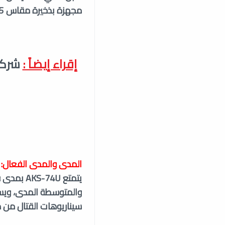
مجهزة بذخيرة مقاس 5.45 × 39 ملم، وهي ترث الموثوقية الشهيرة لأسلافها في عائلة كلاشينكوف.
إقراء إيضاً :
المدى والمدى الفعال:
والمتوسطة المدى، ويس
سيناريوهات القتال من م