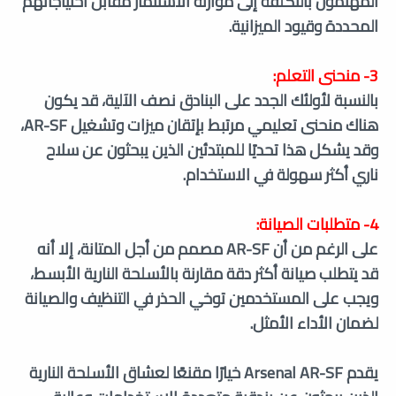
المهتمون بالتكلفة إلى موازنة الاستثمار مقابل احتياجاتهم
المحددة وقيود الميزانية.
3- منحنى التعلم:
بالنسبة لأولئك الجدد على البنادق نصف الآلية، قد يكون
هناك منحنى تعليمي مرتبط بإتقان ميزات وتشغيل AR-SF،
وقد يشكل هذا تحديًا للمبتدئين الذين يبحثون عن سلاح
ناري أكثر سهولة في الاستخدام.
4- متطلبات الصيانة:
على الرغم من أن AR-SF مصمم من أجل المتانة، إلا أنه
قد يتطلب صيانة أكثر دقة مقارنة بالأسلحة النارية الأبسط،
ويجب على المستخدمين توخي الحذر في التنظيف والصيانة
لضمان الأداء الأمثل.
يقدم Arsenal AR-SF خيارًا مقنعًا لعشاق الأسلحة النارية