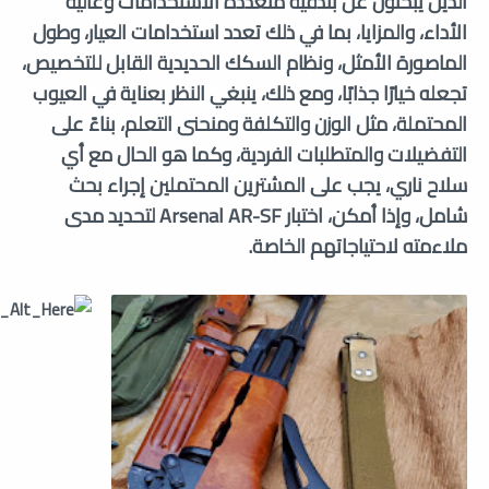
الذين يبحثون عن بندقية متعددة الاستخدامات وعالية
الأداء، والمزايا، بما في ذلك تعدد استخدامات العيار، وطول
الماصورة الأمثل، ونظام السكك الحديدية القابل للتخصيص،
تجعله خيارًا جذابًا، ومع ذلك، ينبغي النظر بعناية في العيوب
المحتملة، مثل الوزن والتكلفة ومنحنى التعلم، بناءً على
التفضيلات والمتطلبات الفردية، وكما هو الحال مع أي
سلاح ناري، يجب على المشترين المحتملين إجراء بحث
شامل، وإذا أمكن، اختبار Arsenal AR-SF لتحديد مدى
ملاءمته لاحتياجاتهم الخاصة.