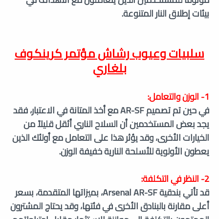
بيئات إطلاق النار المتنوعة.
سلبيات وعيوب
رشاش مؤتمر كرينكوف
بلغاري
1- الوزن والتعامل:
في حين تم تصميم AR-SF مع أخذ المتانة في الاعتبار، فقد
يجد بعض المستخدمين أن السلاح الناري أثقل قليلاً من
الخيارات الأخرى، وقد يؤثر هذا على التعامل مع أولئك الذين
يعطون الأولوية للأسلحة النارية خفيفة الوزن.
2- النظر في التكلفة:
قد تأتي بندقية Arsenal AR-SF، بميزاتها المتقدمة، بسعر
أعلى مقارنة بالبنادق الأخرى في فئتها، وقد يحتاج المشترون