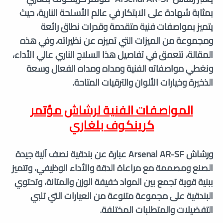
بمثابة شهادة على الابتكار في عالم الأسلحة النارية، حيث
يتميز بمواصفات فنية متقدمة وقدرات نطاق رائعة
ومجموعة من الميزات التي تميزه عن نظيراته، وفي هذه
المقالة، نتعمق في تفاصيل هذا السلاح الناري عالي الأداء،
ونغطي مواصفاته الفنية ومداه ومداه الفعال وسعة
الذخيرة وخيارات الألوان والترقيات المتاحة.
المواصفات الفنية ل
رشاش مؤتمر
كرينكوف بلغاري
ورشاش Arsenal AR-SF عبارة عن بندقية نصف آلية جيدة
الصنع ومصممة مع مراعاة الدقة والأداء الوظيفي، وتتميز
ببنية قوية تجمع بين المواد خفيفة الوزن والمتانة، وتحتوي
البندقية على مجموعة متنوعة من العيارات التي تلبي
التفضيلات والمتطلبات المختلفة.