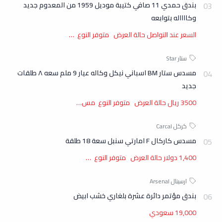
بندق حمدي 11 صافي كتيبة موديل 1959 من المعدوم جديد
وكااااله بتوابعه
السعر عند التواصل حالة العرض متوفر النوع …
مسدس ستار BM اسباني نيكل وكاله عيار 9 ملم سعه ٨ طلقات
جديد
3500 ريال حالة العرض متوفر النوع مس…
مسدس كاركال F امارتي سنبل سعة 18 طلقة
1,400 دولار حالة العرض متوفر النوع …
بندق مؤتمر دائرة عشرة بلغاري خشب ابيض
19,000 سعودي