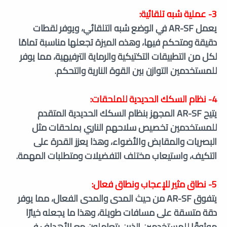
3- عملية شبه تلقائية:
يعمل AR-SF في الوضع شبه التلقائي، ويوفر لقطات
دقيقة ومتحكم فيها، وهذه الميزة تجعلها مناسبة تمامًا
لكل من التطبيقات التكتيكية والرماية الترفيهية، مما يوفر
للمستخدمين التوازن بين القوة النارية والتحكم.
4- نظام السكك الحديدية للملحقات:
يتيح AR-SF المجهز بنظام السكك الحديدية المتقدم
للمستخدمين تخصيص سلاحهم الناري بملحقات مثل
البصريات والمقابض والأضواء، وهذا يعزز القدرة على
التكيف، واستيعاب مختلف التفضيلات ومتطلبات المهمة.
5- نطاق مثير للإعجاب ونطاق فعال:
يتفوق AR-SF من حيث المدى والمدى الفعال، مما يوفر
دقة متسقة على مسافات طويلة، وهذا ما يجعله خيارًا
موثوقًا للمستخدمين الذين يتعاملون مع الأهداف في