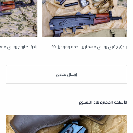
بندق جفري روسي مسمارين نجمه وموديل 90
بندق صاروخ روسي موديل 1971 عطفة ف
الأسلحة المميزة هذا الأسبوع