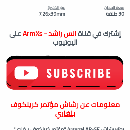
سعة المخزن
عيار الذخيرة
30 طلقة
7.26x39mm
إشترك في قناة
انس راشد - ArmXs
على
اليوتيوب
معلومات عن
رشاش مؤتمر كرينكوف
بلغاري
يعتبر رشاش Arsenal AR-SF "
مؤتمر كرينكوف بلغاري
"