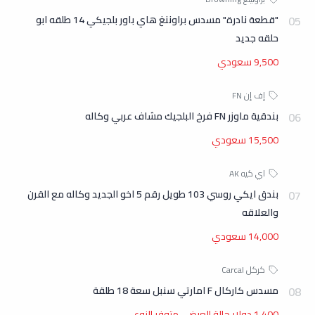
"قطعة نادرة" مسدس براوننغ هاي باور بلجيكي 14 طلقه ابو
حلقه جديد
9,500 سعودي
بندقية ماوزر FN فرخ البلجيك مشاف عربي وكاله
15,500 سعودي
بندق ايكي روسي 103 طويل رقم 5 اخو الجديد وكاله مع القرن
والعلاقه
14,000 سعودي
مسدس كاركال F امارتي سنبل سعة 18 طلقة
1,400 دولار حالة العرض متوفر النوع …