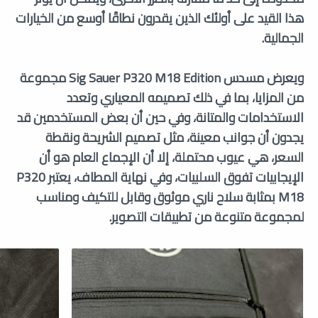
هذا القيد على أولئك الذين يقدرون نطاقًا أوسع من الخيارات
الجمالية.
ويعرض مسدس Sig Sauer P320 M18 Edition مجموعة
من المزايا، بما في ذلك تصميمه المعياري وتعدد
الاستخدامات والمتانة، وفي حين أن بعض المستخدمين قد
يجدون أن جوانب معينة، مثل تصميم الشريحة ونقطة
السعر، هي عيوب محتملة، إلا أن الإجماع العام هو أن
الإيجابيات تفوق السلبيات، وفي نهاية المطاف، يعتبر P320
M18 بمثابة سلاح ناري موثوق وقابل للتكيف ومناسب
لمجموعة متنوعة من تطبيقات التصوير.