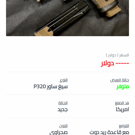
----- دولار
حالة العرض
النوع
متوفر
سيغ ساور P320
بلد الصنع
الحالة
امريكا
جديد
التوابع
اللون
مع قاعدة ريد دوت
صحراوي