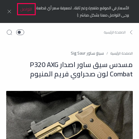
الأسعار في الموقع متغيرة وغير ثابتة.. لمعرفة سعر أي قطعة
التواصل
يرجى التواصل معنا بشكل مباشر :)
سيغ ساور Sig Saur
الصفحة الرئيسية
مسدس سيق ساور اصدار P320 AXG
Combat لون صحراوي فريم المنيوم