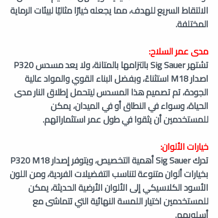
الالتقاط السريع للهدف، مما يجعله خيارًا مثاليًا لبيئات الرماية
المختلفة.
مدى عمر السلاح:
تشتهر Sig Sauer بالتزامها بالمتانة، ولا يعد مسدس P320
اصدار M18 استثناءً، وبفضل البناء القوي والمواد عالية
الجودة، تم تصميم هذا المسدس ليتحمل إطلاق النار مدى
الحياة، وسواء في النطاق أو في الميدان، يمكن
للمستخدمين أن يثقوا في طول عمر استثماراتهم.
خيارات الألوان:
تدرك Sig Sauer أهمية التخصيص، ويتوفر إصدار P320 M18
بخيارات ألوان متنوعة لتناسب التفضيلات الفردية، ومن اللون
الأسود الكلاسيكي إلى الألوان الأرضية الحديثة، يمكن
للمستخدمين اختيار اللمسة النهائية التي تتماشى مع
أسلوبهم.