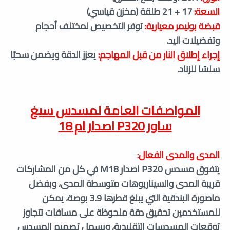
السعة:
17 + 21 طلقة (مخزن قياسي)
قبضة بوليمر معيارية:
توفر التخصيص لمختلف أحجام
وتفضيلات اليد.
إجراء إطلاق النار من قبل المهاجم:
يعزز الدقة ويضمن سحبًا
سلسًا للزناد.
المواصفات العامة لمسدس سيغ
ساور
P320 اصدار ام 18
المدى والمدى الفعال:
يتفوق مسدس P320 اصدار M18 في كل من المشاركات
قريبة المدى والسيناريوهات متوسطة المدى، وبفضل
ماصورة البندقية التي يبلغ قطرها 3.9 بوصة، يمكن
للمستخدمين تحقيق دقة ملحوظة على مسافات تتجاوز
توقعات المسدسات التقليدية، ويسهل تصميم المسدس