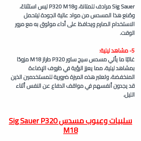
Sig Sauer مرادف للمتانة، وP320 M18 ليس استثناءً،
وصُنع هذا المسدس من مواد عالية الجودة ليتحمل
الاستخدام الصارم ويحافظ على أداء موثوق به مع مرور
الوقت.
5- مشاهد ليلية:
غالبًا ما يأتي مسدس سيج ساور P320 طراز M18 مزودًا
بمشاهد ليلية، مما يعزز الرؤية في ظروف الإضاءة
المنخفضة، وتعتبر هذه الميزة ضرورية للمستخدمين الذين
قد يجدون أنفسهم في مواقف الدفاع عن النفس أثناء
الليل.
سلبيات وعيوب مسدس Sig Sauer
P320
M18