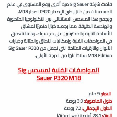
قامت شركة Sig Sauer مرة أخرى برفع المستوى في عالم
المسدسات من خلال طرح الإصدار P320 اصدار M18،
ويجمع هذا المسدس الاستثنائي بين التكنولوجيا المتطورة
والهندسة الدقيقة، مما يجعله خيارًا متميزًا لعشاق
الأسلحة النارية والمحترفين على حدٍ سواء، ودعنا نتعمق
في المواصفات الفنية وإمكانيات النطاق والمتانة وخيارات
الألوان والترقيات المتاحة التي تجعل من Sig Sauer P320
M18 Edition سلاحًا ناريًا من الدرجة الأولى.
المواصفات الفنية لمسدس Sig
Sauer
P320 M18
العيار:
9 ملم
طول الماصورة:
3.9 بوصة
الطول الإجمالي:
7.2 بوصة
الوزن:
28.1 أونصة (مع المخزن)