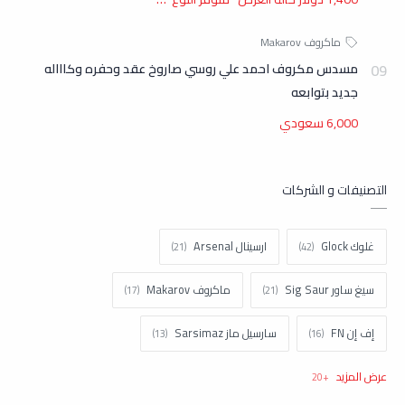
مسدس مكروف احمد علي روسي صاروخ عقد وحفره وكاااله
جديد بتوابعه
6,000 سعودي
التصنيفات و الشركات
غلوك Glock
ارسينال Arsenal
سيغ ساور Sig Saur
ماكروف Makarov
إف إن FN
سارسيل ماز Sarsimaz
كولت Colt
اتش اند كيه H&k
تاوروس Taurus