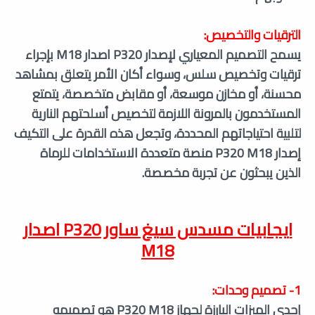
الترقيات والتخصيص:
يسمح التصميم المعياري لإصدار P320 اصدار M18 بإجراء
ترقيات وتخصيص سلس، وسواء أكان الأمر يتعلق بمشاهد
محسنة، أو مخازن موسعة، أو مقابض متخصصة، يتمتع
المستخدمون بالمرونة اللازمة لتخصيص أسلحتهم النارية
لتلبية احتياجاتهم المحددة، وتجعل هذه القدرة على التكيف
إصدار P320 M18 منصة متعددة الاستخدامات للرماة
الذين يبحثون عن تجربة مخصصة.
ايجابيات مسدس سيغ ساور
P320 اصدار
M18
1- تصميم وحدات:
إحدى الميزات البارزة لجهاز P320 M18 هو تصميمه