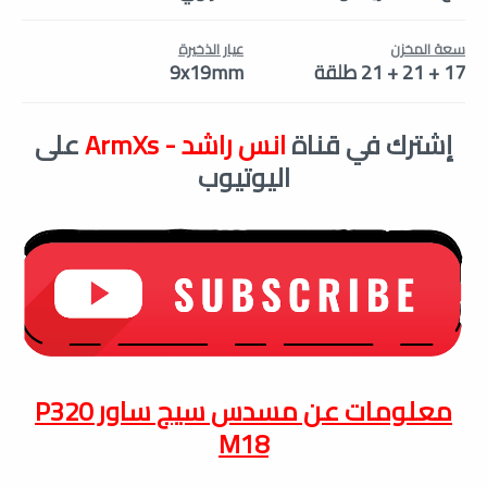
سعة المخزن
عيار الذخيرة
17 + 21 + 21 طلقة
9x19mm
إشترك في قناة
انس راشد - ArmXs
على
اليوتيوب
معلومات عن مسدس سيج ساور
P320
M18