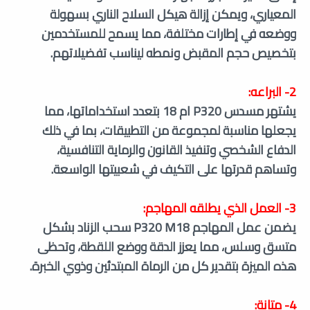
المعياري، ويمكن إزالة هيكل السلاح الناري بسهولة
ووضعه في إطارات مختلفة، مما يسمح للمستخدمين
بتخصيص حجم المقبض ونمطه ليناسب تفضيلاتهم.
2- البراعه:
يشتهر مسدس P320 ام 18 بتعدد استخداماتها، مما
يجعلها مناسبة لمجموعة من التطبيقات، بما في ذلك
الدفاع الشخصي وتنفيذ القانون والرماية التنافسية،
وتساهم قدرتها على التكيف في شعبيتها الواسعة.
3- العمل الذي يطلقه المهاجم:
يضمن عمل المهاجم P320 M18 سحب الزناد بشكل
متسق وسلس، مما يعزز الدقة ووضع اللقطة، وتحظى
هذه الميزة بتقدير كل من الرماة المبتدئين وذوي الخبرة.
4- متانة: