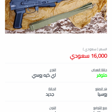
16,000 سعودي
حالة العرض
النوع
متوفر
اي كيه روسي
بلد الصنع
الحالة
روسيا
جديد
مع التوابع
اللون