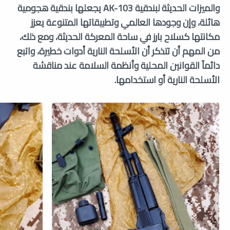
والميزات الحديثة لبندقية AK-103 يجعلها بندقية هجومية
هائلة، وإن وجودها العالمي وتطبيقاتها المتنوعة يعزز
مكانتها كسلاح بارز في ساحة المعركة الحديثة، ومع ذلك،
من المهم أن تتذكر أن الأسلحة النارية أدوات خطيرة، واتبع
دائماً القوانين المحلية وأنظمة السلامة عند مناقشة
الأسلحة النارية أو استخدامها.