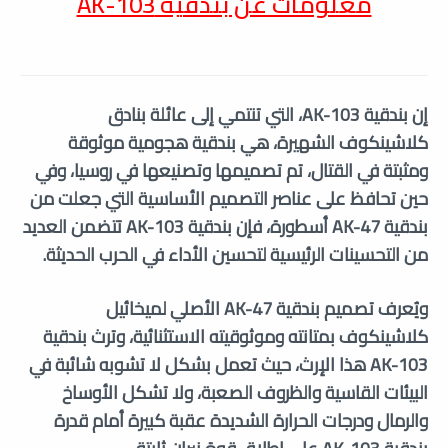
معلومات عن بندقية AK-103
إن بندقية AK-103، التي تنتمي إلى عائلة بنادق
كلاشينكوف الشهيرة، هي بندقية هجومية موثوقة
ومثبتة في القتال، تم تصميمها وتصنيعها في روسيا، وفي
حين تحافظ على عناصر التصميم الأساسية التي جعلت من
بندقية AK-47 أسطورة، فإن بندقية AK-103 تتضمن العديد
من التحسينات الرئيسية لتحسين الأداء في الحرب الحديثة.
ويُعرف تصميم بندقية AK-47 الأصلي لميخائيل
كلاشينكوف بمتانته وموثوقيته الاستثنائية، وترث بندقية
AK-103 هذا الإرث، حيث تعمل بشكل لا تشوبه شائبة في
البيئات القاسية والظروف الصعبة، ولا تشكل الأوساخ
والرمال ودرجات الحرارة الشديدة عقبة كبيرة أمام قدرة