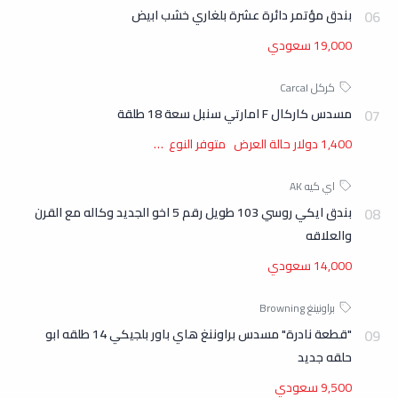
بندق مؤتمر دائرة عشرة بلغاري خشب ابيض
19,000 سعودي
مسدس كاركال F امارتي سنبل سعة 18 طلقة
1,400 دولار حالة العرض متوفر النوع …
بندق ايكي روسي 103 طويل رقم 5 اخو الجديد وكاله مع القرن
والعلاقه
14,000 سعودي
"قطعة نادرة" مسدس براوننغ هاي باور بلجيكي 14 طلقه ابو
حلقه جديد
9,500 سعودي