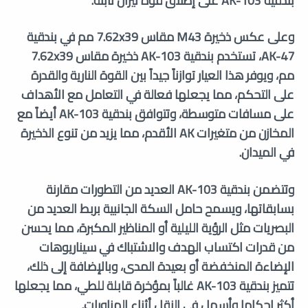
بندقية AK-103 على إطلاق قوة نيران ثابتة.
وعلى عكس ذخيرة M43 مقاس 7.62x39 مم في بندقية
AK-47، تستخدم بندقية AK-103 ذخيرة مقاس 7.62x39
مم، ويوفر هذا العيار توازناً جيداً بين القوة النارية والقدرة
على التحكم، مما يجعلها فعالة في التعامل مع الأهداف
على مسافات متوسطة، وتتوافق بندقية AK-103 أيضاً مع
المخازن من متغيرات AK الأقدم، مما يزيد من تنوع الذخيرة
في الميدان.
وتتضمن بندقية AK-103 العديد من التطورات مقارنة
بسابقاتها، ويسمح حامل السكة الجانبية بربط العديد من
البصريات مثل الرؤية الليلية أو المناظير المكبرة، مما يحسن
من قدرات اكتساب الهدف والاشتباك في سيناريوهات
الإضاءة المنخفضة أو بعيدة المدى، وبالإضافة إلى ذلك،
تتميز بندقية AK-103 غالباً بمؤخرة قابلة للطي، مما يجعلها
أكثر إحكاما وأسهل في النقل أثناء المناورات.