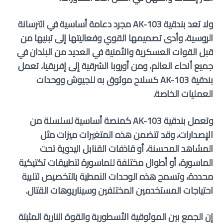
ولا تعد بندقية AK-103 مجرد دعامة أساسية في الترسانة
الروسية، وأدى تصميمها القوي وفعاليتها إلى تبنيها من
قبل القوات العسكرية والأمنية في العديد من البلدان في
جميع أنحاء العالم، ومن أوروبا الشرقية إلى إفريقيا، تعمل
بندقية AK-103 كسلاح موثوق به للجيوش ووحدات
العمليات الخاصة.
وتعمل بندقية AK-103 كمنصة أساسية لسلسلة من
الإصدارات، وقد تتضمن هذه المتغيرات ميزات مثل
المشاهد المحسنة، أو قاذفات القنابل اليدوية تحت
الماسورة، أو أطوال مختلفة للماسورة لتطبيقات تكتيكية
محددة، وتسمح هذه الوحدات النمطية بالتخصيص لتلبية
احتياجات المستخدمين المختلفين وسيناريوهات القتال.
إن الجمع بين الموثوقية الأسطورية والقوة النارية المثبتة