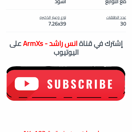
مع التوابع
اسود
عدد الطلقات
نوع وعيار الذخيره
7.26x39
30
إشترك في قناة
انس راشد - ArmXs
على
اليوتيوب