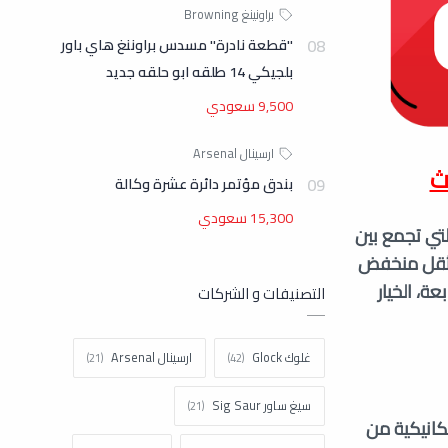
"قطعة نادرة" مسدس براوننغ هاي باور
بلجيكي 14 طلقه ابو حلقه جديد
9,500 سعودي
بندق مؤتمر دائرة عشرة وكالة
15,300 سعودي
الحجم التي تجمع بين
كز ثقل منخفض
، الخيار
التصنيفات و الشركات
غلوك Glock
ارسينال Arsenal
سيغ ساور Sig Saur
كانيكية من