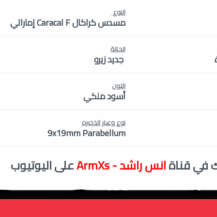
النوع
مسدس كراكال Caracal F إماراتي
الحالة
جديد زيرو
اللون
أسود ملكي
نوع وعيار الذخيره
9x19mm Parabellum
 في قناة
انس راشد - ArmXs
على اليوتيوب