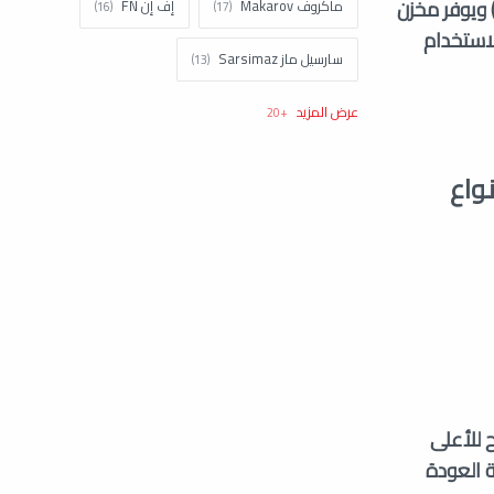
فولاذ المعالج كيميائياً ضد التآكل. السلاح يتميز بنظام إطلاق "إبرة ضاربة" (Striker Fired) ويوفر مخزن
ماكروف Makarov
إف إن FN
الاستخدام
سارسيل ماز Sarsimaz
كولت Colt
اتش اند كيه H&k
تاوروس Taurus
نورينكو Norinco
واع
براونينغ Browning
شتاير Steyr
زاستافا Zastava
ستار Star
سيستم ديفينس System Defense
كلاشينكوف Kalashnikov
توكاريف Tokarev
اح للأعلى
 العودة
سميث اند ويسون Smith and Wesson