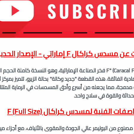
ت عن مسدس
كراكال F إماراتي - الإصدار الحديث
يعتبر مسدس "كراكال F" (Caracal F) فخر الصناعة الإماراتية، وهو النسخة كاملة 
ادية الفائقة. هذه القطعة "جديد وكالة" بحالة الزيرو، تتميز بمر
دمجة، مما يجعله من أسرع وأدق المسدسات في الرماية المتتابعة
حداثة والقوة في سلاح واحد.
اصفات الفنية لمسدس
كراكال F (Full Size)
مصنوع من البوليمر عالي الجودة والمقوى بالألياف، مع أجزاء مي