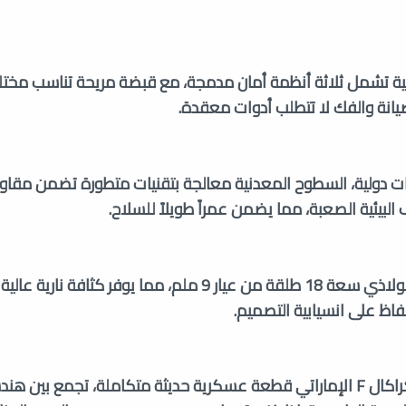
ية تشمل ثلاثة أنظمة أمان مدمجة، مع قبضة مريحة تناسب مخت
يانة والفك لا تتطلب أدوات معقدة.
ات دولية، السطوح المعدنية معالجة بتقنيات متطورة تضمن مق
لبيئية الصعبة، مما يضمن عمراً طويلاً للسلاح.
يأتي المسدس بمخزن فولاذي سعة 18 طلقة من عيار 9 ملم، مما يوفر كثافة نارية 
اظ على انسيابية التصميم.
باختصار، يعتبر مسدس كراكال F الإماراتي قطعة عسكرية حديثة متكاملة، تجمع بي