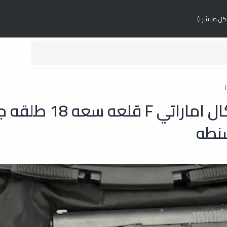
كل مباشر :)
مسدس كاركال اماراتي F قلعه سع
شنطه