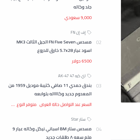
جلد وكاله
9,000 سعودي
مسدس FN Five Seven الجيل الثالث MK3
اسود عيار 5.7x28 خارق للدروع
6500 دولار
بندق حمدي 11 صافي كتيبة موديل 1959 من
المعدوم جديد وكااااله بتوابعه
السعر عند التواصل حالة العرض متوفر النوع …
مسدس ستار BM اسباني نيكل وكاله عيار 9
ملم سعه ٨ طلقات جديد