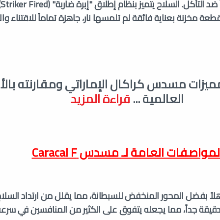
ال
هي قطعة مخزنة بعناية فائقة لم تلمسها نار، جاهزة تماماً للاقتناء و
ميزات مسدس كراكال الإماراتي ومقارنته بالأن
العالمية
...
قراءة المزيد
لمواصفات العامة لـ
مسدس Caracal F
 F توازناً مذهلاً بفضل المحور المنخفض للسبطانة، مما يقلل من ارتداد السل
قيقة جداً، مما يجعله يتفوق على الكثير من المنافسين في سرعة