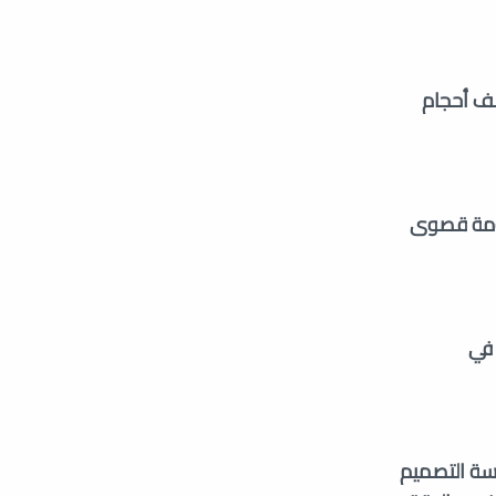
كركل Carcal
روجر Ruger
لف أحجام
بيريتا Beretta
دراغنوف Dragunov
إس S-Glock
الطارق Tareq
سي زد CZ
كوخ Koch
اومة قصوى
عالية في
ن هندسة التصميم