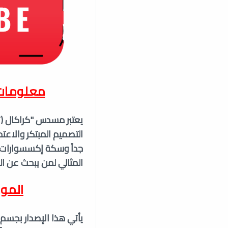
معلوما
التصميم المبتكر والاعتم
جداً وسكة إكسسوارات م
المثالي لمن يبحث عن ال
المو
يأتي هذا الإصدار بجسم 