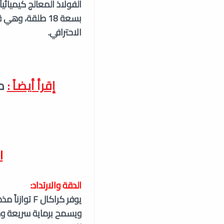
بسعة 18 طلقة، و
الاحترافي.
إقرأ أيضاً :
م
ا
الدقة والارتداد:
يوفر كراكال
ويسمح برماية سريعة ود